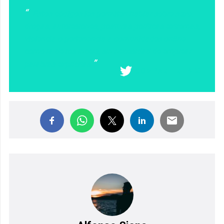
Estos códigos les permiten hablar sobre sexo,
drogas, autolesiones, posturas políticas extremas,
violencia o pertenencia a comunidades online
como la de los incels, sin necesidad de emplear
palabras explícitas
COMPARTIR EN X