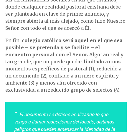
donde cualquier realidad pastoral cristiana debe
ser planteada en clave de primer anuncio, y
siempre abierta al más alejado, como hizo Nuestro
Señor con todo el que se acercó a Él
.
En fin,
colegio católico será aquel en el que sea
posible
–
se pretenda y se facilite
–
el
encuentro personal con el Señor.
Algo tan real y
tan grande, que no puede quedar limitado a unos
momentos específicos de pastoral (1), reducido a
un documento (2), confiado a un mero espíritu y
ambiente (3) y menos aún ofrecido con
exclusividad a un reducido grupo de selectos (4).
El documento se detiene analizando lo que
vengo a llamar reducciones del ideario, distintos
peligros que pueden amenazar la identidad de la