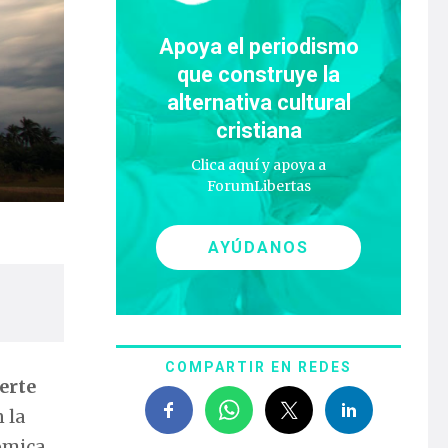
Apoya el periodismo
que construye la
alternativa cultural
cristiana
Clica aquí y apoya a
ForumLibertas
AYÚDANOS
COMPARTIR EN REDES
erte
 la
nómica