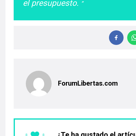
el presupuesto.
ForumLibertas.com
¿Te ha gustado el artíc