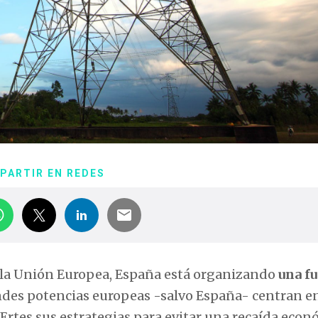
PARTIR EN REDES
e la Unión Europea, España está organizando
una fu
ndes potencias europeas -salvo España- centran en
 Ertes sus estrategias para evitar una recaída eco