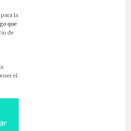
 para la
sgo que
rio de
Es
ener el
ar