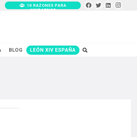
10 RAZONES PARA
AYUDARNOS
A
BLOG
LEÓN XIV ESPAÑA