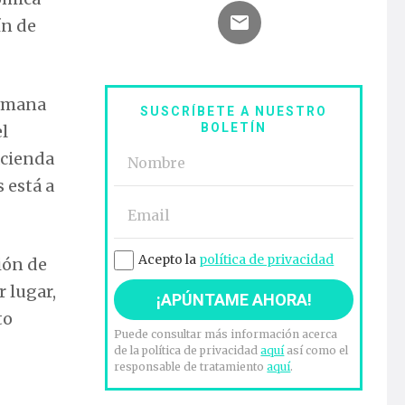
ín de
semana
SUSCRÍBETE A NUESTRO
BOLETÍN
el
acienda
 está a
Acepto la
política de privacidad
sión de
 lugar,
to
Puede consultar más información acerca
de la política de privacidad
aquí
así como el
responsable de tratamiento
aquí
.