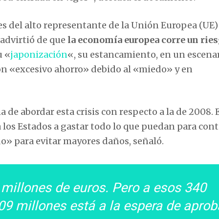
nes del alto representante de la Unión Europea (UE)
o advirtió de que
la economía europea corre un rie
u «
japonización
«, su estancamiento, en un escena
con «excesivo ahorro» debido al «miedo» y en
 de abordar esta crisis con respecto a la de 2008. 
los Estados a gastar todo lo que puedan para cont
» para evitar mayores daños, señaló.
millones de euros. Pero a esos 340
09 millones está a la espera de aprob