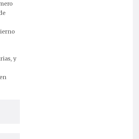
úmero
 de
bierno
ias, y
 en