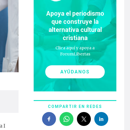
Apoya el periodismo
que construye la
alternativa cultural
cristiana
Clica aquí y apoya a
ForumLibertas
AYÚDANOS
COMPARTIR EN REDES
a I