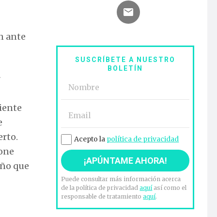
n ante
SUSCRÍBETE A NUESTRO
BOLETÍN
r
diente
e
erto.
Acepto la
política de privacidad
pone
año que
Puede consultar más información acerca
de la política de privacidad
aquí
así como el
responsable de tratamiento
aquí
.