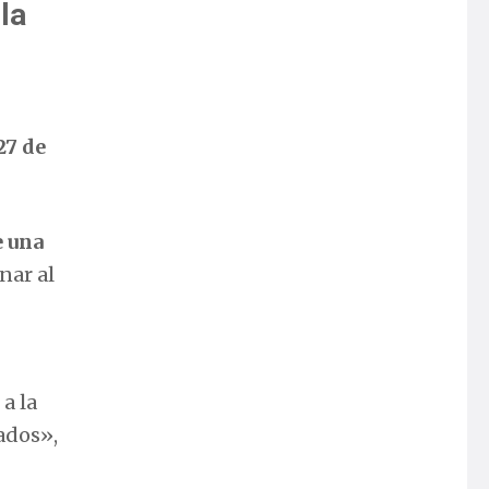
la
27 de
e una
nar al
a la
ados»,