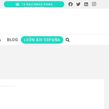
10 RAZONES PARA
AYUDARNOS
A
BLOG
LEÓN XIV ESPAÑA