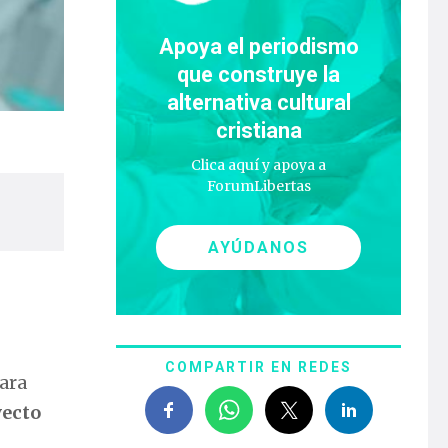
Apoya el periodismo
que construye la
alternativa cultural
cristiana
Clica aquí y apoya a
ForumLibertas
AYÚDANOS
COMPARTIR EN REDES
ara
yecto