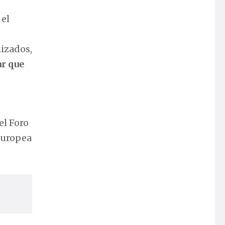
 el
izados,
ar que
el Foro
 Europea