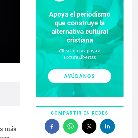
Apoya el periodismo
que construye la
alternativa cultural
cristiana
Clica aquí y apoya a
ForumLibertas
AYÚDANOS
COMPARTIR EN REDES
s más