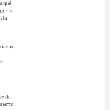
ya qué
ger la
n la
anadas,
e
 se da
nuestro