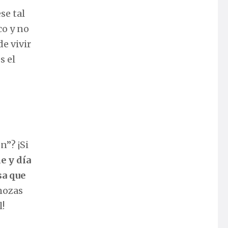
ese tal
co y no
e vivir
s el
n”? ¡Si
e y día
sa que
mozas
l!