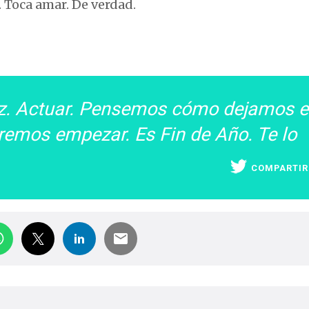
. Toca amar. De verdad.
z. Actuar. Pensemos cómo dejamos e
remos empezar. Es Fin de Año. Te lo
COMPARTIR