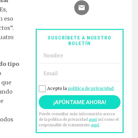
nsar
 Es,
n eso
ctos”.
cuatro
SUSCRÍBETE A NUESTRO
BOLETÍN
do tipo
o
n que
Acepto la
política de privacidad
lando
ue
Puede consultar más información acerca
todos
de la política de privacidad
aquí
así como el
responsable de tratamiento
aquí
.