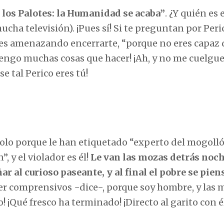
de los Palotes: la Humanidad se acaba”
. ¿Y quién es 
cha televisión). ¡Pues sí! Si te preguntan por Peri
tes amenazando encerrarte, “porque no eres capaz d
 tengo muchas cosas que hacer! ¡Ah, y no me cuelgue
e tal Perico eres tú!
Solo porque le han etiquetado “experto del mogolló
, y el violador es él!
Le van las mozas detrás noch
 al curioso paseante, y al final el pobre se pien
ser comprensivos −dice−, porque soy hombre, y las 
 ¡Qué fresco ha terminado! ¡Directo al garito con é