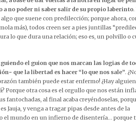
l, a base de dar vueltas a la noria en lugar de pe
a no poder ni saber salir de su propio laberinto
.
r algo que suene con predilección; porque ahora, co
mola más), todos creen ser a pies juntillas “predile
ra lo que dura una relación; eso es, un polvillo o 
guiendo el guion que nos marcan las logias de to
ón− que la libertad es hacer “lo que nos sale”
. ¿N
corazón también puede estar enfermo! ¿Hay alguie
? Porque otra cosa es el orgullo que nos están inf
us fantochadas, al final acaba creyéndoselas, porq
s Jauja, y venga a tragar pipas desde antes de la
do el mundo en un infierno de disentería… porque 