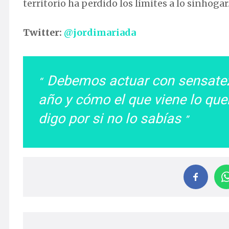
territorio ha perdido los límites a lo sinhogar
Twitter:
@jordimariada
Debemos actuar con sensate
año y cómo el que viene lo que
digo por si no lo sabías