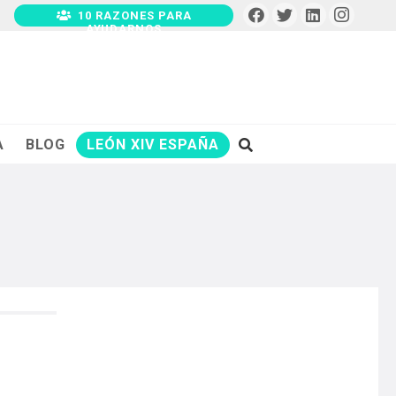
10 RAZONES PARA
AYUDARNOS
A
BLOG
LEÓN XIV ESPAÑA