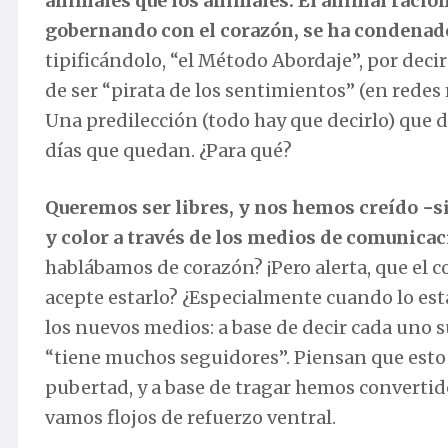
animales que los animales. El animal raciona
gobernando con el corazón, se ha condenado 
tipificándolo, “el Método Abordaje”, por deci
de ser “pirata de los sentimientos” (en redes 
Una predilección (todo hay que decirlo) que du
días que quedan. ¿Para qué?
Queremos ser libres, y nos hemos creído −si
y color a través de los medios de comunicaci
hablábamos de corazón? ¡Pero alerta, que el 
acepte estarlo? ¿Especialmente cuando lo está
los nuevos medios: a base de decir cada uno s
“tiene muchos seguidores”. Piensan que esto e
pubertad, y a base de tragar hemos converti
vamos flojos de refuerzo ventral.