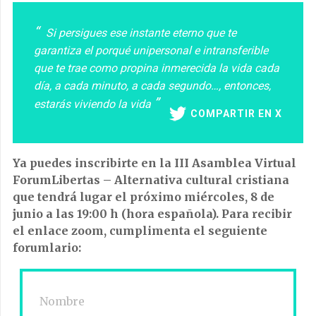
Si persigues ese instante eterno que te
garantiza el porqué unipersonal e intransferible
que te trae como propina inmerecida la vida cada
día, a cada minuto, a cada segundo…, entonces,
estarás viviendo la vida
COMPARTIR EN X
Ya puedes inscribirte en la III Asamblea Virtual
ForumLibertas – Alternativa cultural cristiana
que tendrá lugar el próximo miércoles, 8 de
junio a las 19:00 h (hora española). Para recibir
el enlace zoom, cumplimenta el seguiente
forumlario: