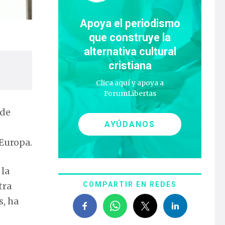
Apoya el periodismo
que construye la
alternativa cultural
cristiana
Clica aquí y apoya a
ForumLibertas
 de
AYÚDANOS
 Europa.
 la
tra
COMPARTIR EN REDES
s, ha