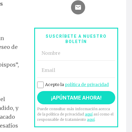
os
SUSCRÍBETE A NUESTRO
an
BOLETÍN
eseo de
bispos”,
Acepto la
política de privacidad
el
dido, y
Puede consultar más información acerca
de la política de privacidad
aquí
así como el
tacado
responsable de tratamiento
aquí
.
desafíos