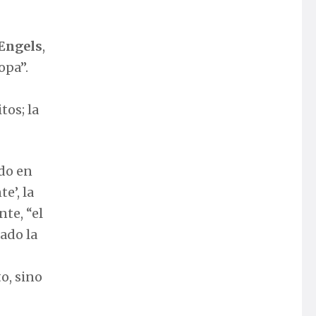
Engels
,
opa”.
tos; la
ado en
e’, la
te, “el
dado la
o, sino