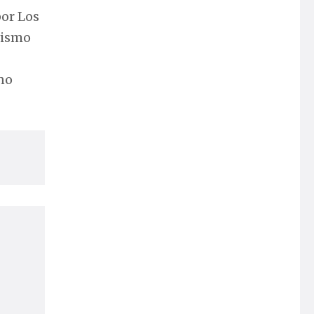
por Los
vismo
 no