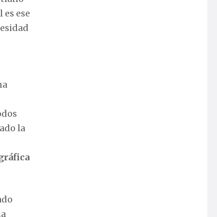
 es ese
cesidad
na
odos
ado la
gráfica
ado
ha