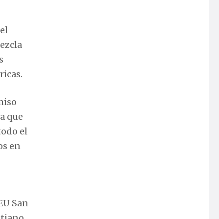
el
mezcla
s
ricas.
miso
ía que
todo el
os en
CEU San
stiano