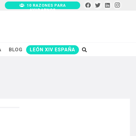
10 RAZONES PARA
AYUDARNOS
A
BLOG
LEÓN XIV ESPAÑA