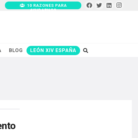
10 RAZONES PARA
AYUDARNOS
A
BLOG
LEÓN XIV ESPAÑA
ento