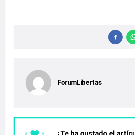
ForumLibertas
¿Te ha gustado el artíc