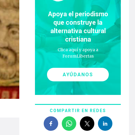
Apoya el periodismo
que construye la
alternativa cultural
cristiana
Clica aquí y apoya a
ForumLibertas
AYÚDANOS
COMPARTIR EN REDES