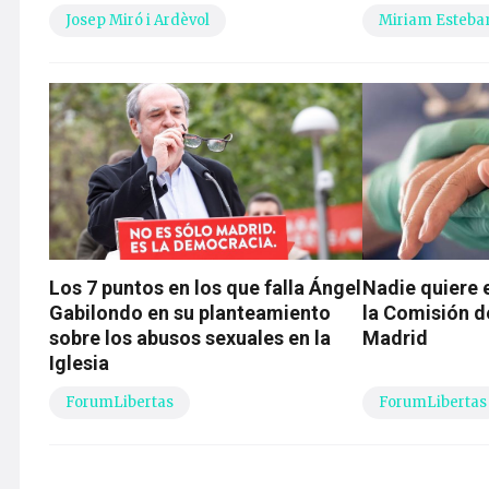
Josep Miró i Ardèvol
Miriam Esteba
Los 7 puntos en los que falla Ángel
Nadie quiere e
Gabilondo en su planteamiento
la Comisión d
sobre los abusos sexuales en la
Madrid
Iglesia
ForumLibertas
ForumLibertas