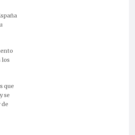
 España
su
iento
 los
os que
y se
y de