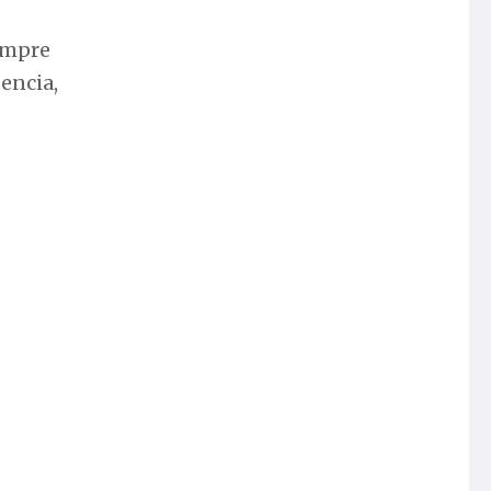
iempre
encia,