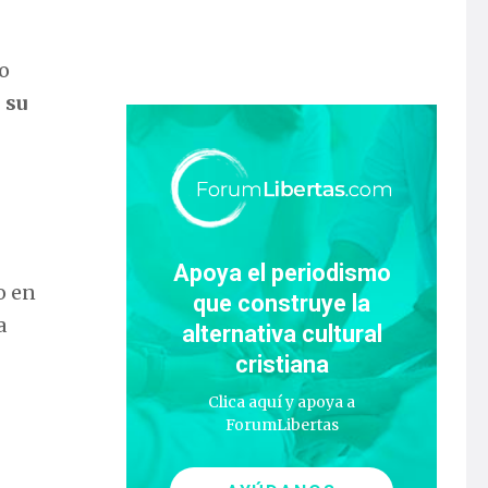
mo
 su
Apoya el periodismo
o en
que construye la
a
alternativa cultural
cristiana
Clica aquí y apoya a
ForumLibertas