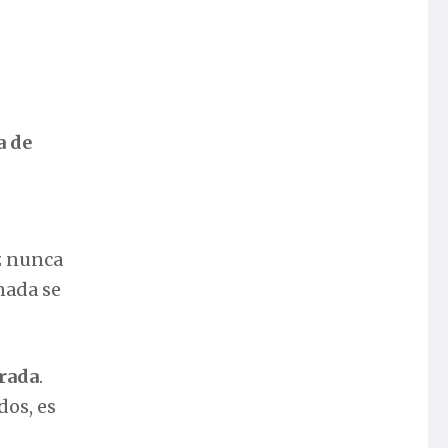
a de
z nunca
nada se
erada
.
dos, es