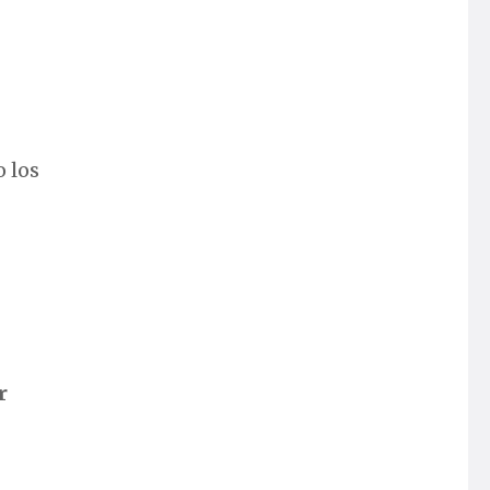
o los
r