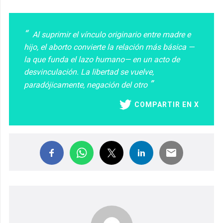
Al suprimir el vínculo originario entre madre e
hijo, el aborto convierte la relación más básica —
la que funda el lazo humano— en un acto de
desvinculación. La libertad se vuelve,
paradójicamente, negación del otro
COMPARTIR EN X