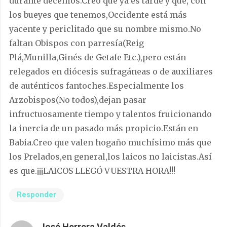
durante decenios.Creo que ya es tarde y que, con
los bueyes que tenemos,Occidente está más
yacente y periclitado que su nombre mismo.No
faltan Obispos con parresía(Reig
Plá,Munilla,Ginés de Getafe Etc.),pero están
relegados en diócesis sufragáneas o de auxiliares
de auténticos fantoches.Especialmente los
Arzobispos(No todos),dejan pasar
infructuosamente tiempo y talentos fruicionando
la inercia de un pasado más propicio.Están en
Babia.Creo que valen hogaño muchísimo más que
los Prelados,en general,los laicos no laicistas.Así
es que.¡¡¡LAICOS LLEGÓ VUESTRA HORA!!!
Responder
José Herrera Valdés