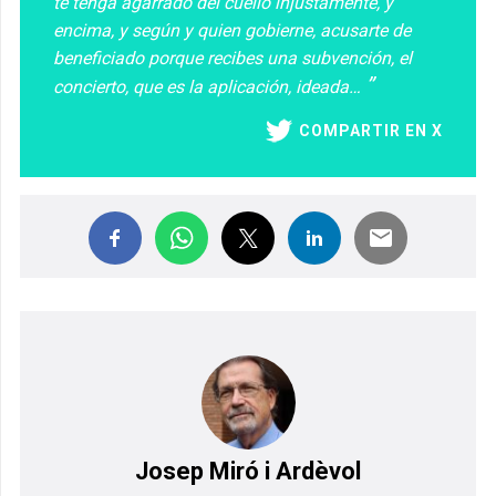
te tenga agarrado del cuello injustamente, y
encima, y según y quien gobierne, acusarte de
beneficiado porque recibes una subvención, el
concierto, que es la aplicación, ideada…
COMPARTIR EN X
Josep Miró i Ardèvol