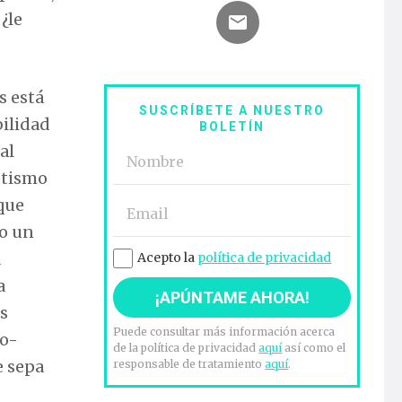
¿le
s está
SUSCRÍBETE A NUESTRO
bilidad
BOLETÍN
al
rotismo
 que
mo un
a
Acepto la
política de privacidad
a
os
Puede consultar más información acerca
co-
de la política de privacidad
aquí
así como el
e sepa
responsable de tratamiento
aquí
.