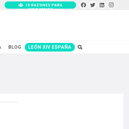
10 RAZONES PARA
AYUDARNOS
A
BLOG
LEÓN XIV ESPAÑA