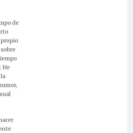
campo de
orto
 propio
 sobre
atiempo
. He
 la
 humor,
exual
hacer
ente