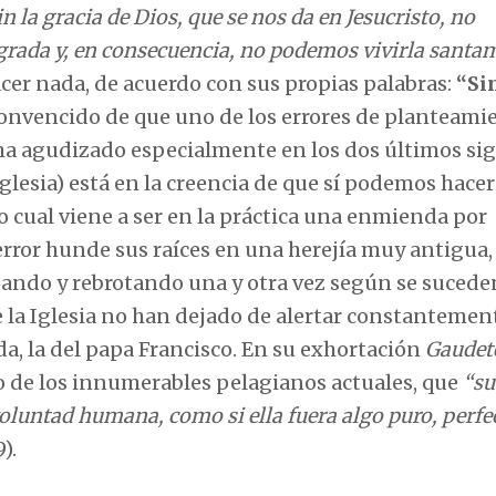
in la gracia de Dios, que se nos da en Jesucristo, no
rada y, en consecuencia, no podemos vivirla santa
cer nada, de acuerdo con sus propias palabras:
“Si
 convencido de que uno de los errores de planteami
 ha agudizado especialmente en los dos últimos sig
glesia) está en la creencia de que sí podemos hacer
o cual viene a ser en la práctica una enmienda por
 error hunde sus raíces en una herejía muy antigua,
tando y rebrotando una y otra vez según se sucede
e la Iglesia no han dejado de alertar constantemen
da, la del papa Francisco. En su exhortación
Gaudete
to de los innumerables pelagianos actuales, que
“
su
voluntad humana, como si ella fuera algo puro, perfe
).