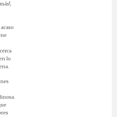
más!,
 acaso
ene
cerca
en lo
ena.
ones
dinosa.
que
bres