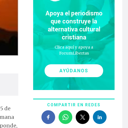
Apoya el periodismo
que construye la
alternativa cultural
cristiana
Clica aquí y apoya a
ForumLibertas
AYÚDANOS
COMPARTIR EN REDES
 5 de
humana
esponde,