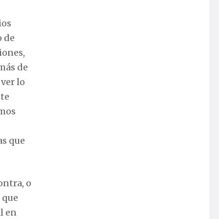
ios
o de
iones,
emás de
ver lo
nte
amos
as que
ntra, o
s que
l en