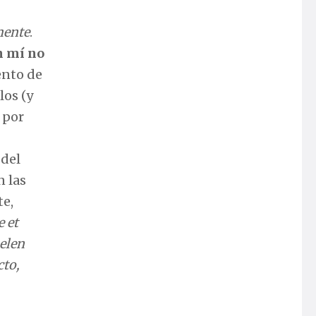
mente
.
n mí no
ento de
los (y
 por
 del
n las
te,
 et
elen
cto,