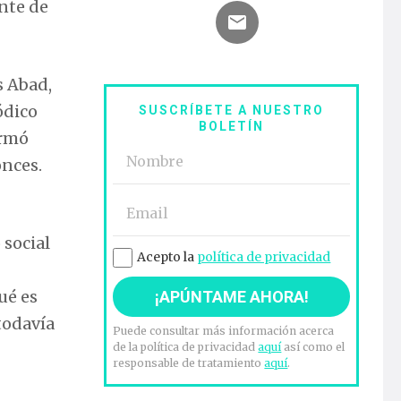
nte de
s Abad,
ódico
SUSCRÍBETE A NUESTRO
BOLETÍN
ormó
onces.
social
Acepto la
política de privacidad
ué es
todavía
Puede consultar más información acerca
de la política de privacidad
aquí
así como el
responsable de tratamiento
aquí
.