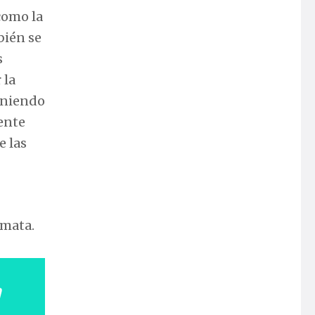
 como la
bién se
s
 la
teniendo
ente
e las
 mata.
n