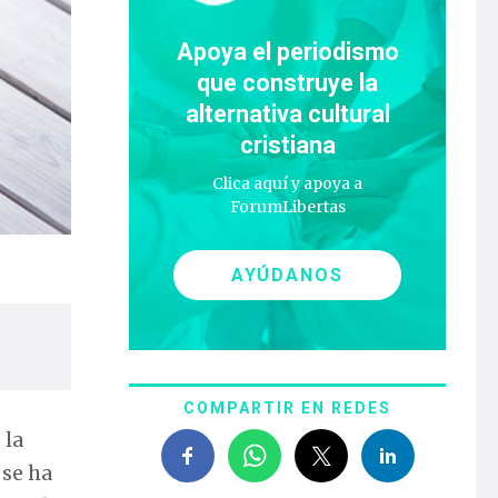
Apoya el periodismo
que construye la
alternativa cultural
cristiana
Clica aquí y apoya a
ForumLibertas
AYÚDANOS
COMPARTIR EN REDES
 la
 se ha