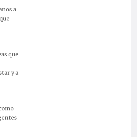
anos a
 que
vas que
tar y a
 como
agentes