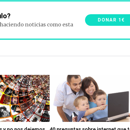
ulo?
DONAR 1€
 haciendo noticias como esta
s y no nos dejemos
40 preguntas sobre internet que t