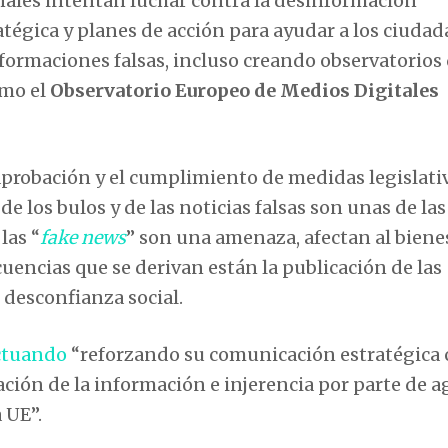
nales intentan luchar contra la desinformación
égica y planes de acción para ayudar a los ciudad
informaciones falsas, incluso creando observatorios
omo el
Observatorio Europeo de Medios Digitales
 aprobación y el cumplimiento de medidas legislati
de los bulos y de las noticias falsas son unas de las
las “
fake news
” son una amenaza, afectan al bienes
cuencias que se derivan están la publicación de las
e desconfianza social.
ctuando
“reforzando su comunicación estratégica
ación de la información e injerencia por parte de 
 UE”.