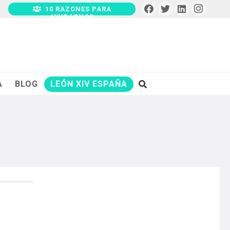
10 RAZONES PARA
AYUDARNOS
A
BLOG
LEÓN XIV ESPAÑA