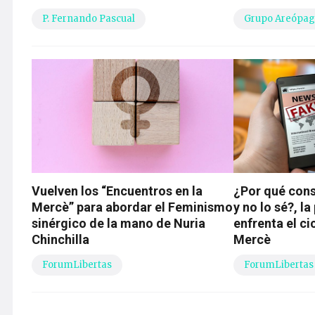
P. Fernando Pascual
Grupo Areópa
Vuelven los “Encuentros en la
¿Por qué cons
Mercè” para abordar el Feminismo
y no lo sé?, l
sinérgico de la mano de Nuria
enfrenta el ci
Chinchilla
Mercè
ForumLibertas
ForumLibertas