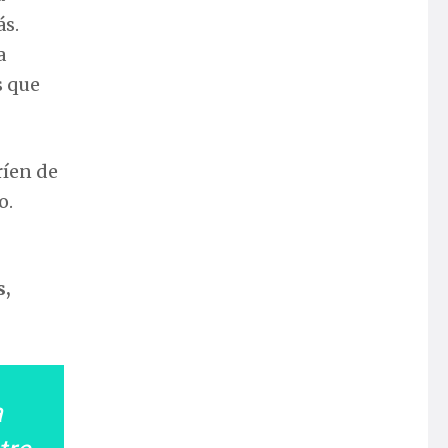
ás.
a
s que
ríen de
o.
s,
a