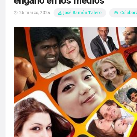
engaño en los medios
26 marzo, 2024
Colabor
José Ramón Talero