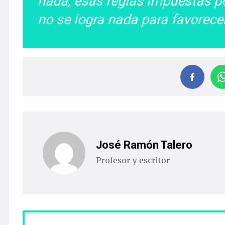
nada, esas reglas impuestas po
no se logra nada para favorece
José Ramón Talero
Profesor y escritor