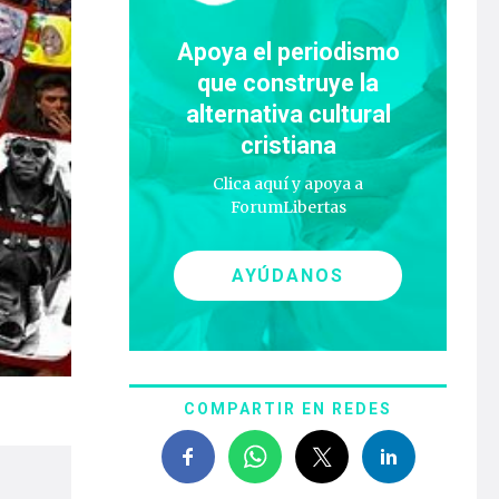
Apoya el periodismo
que construye la
alternativa cultural
cristiana
Clica aquí y apoya a
ForumLibertas
AYÚDANOS
COMPARTIR EN REDES