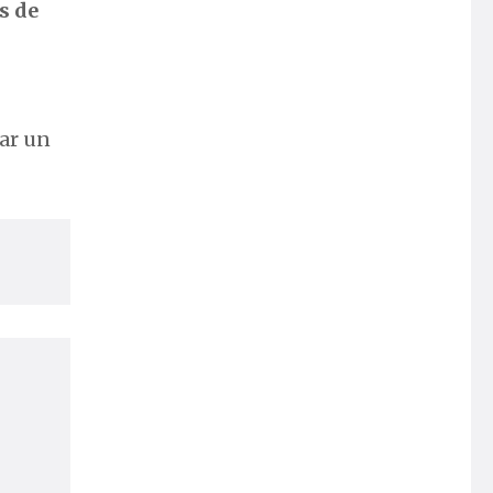
s de
rar un