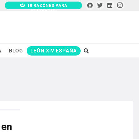
10 RAZONES PARA
AYUDARNOS
A
BLOG
LEÓN XIV ESPAÑA
 en