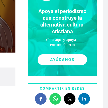
Apoya el periodismo
que construye la
alternativa cultural
cristiana
Clica aquí y apoya a
ForumLibertas
AYÚDANOS
COMPARTIR EN REDES
n