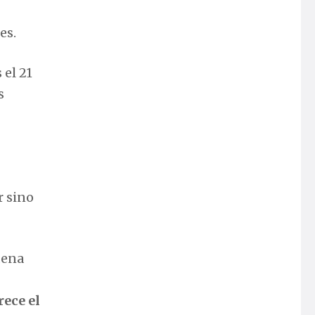
es.
el 21
s
r sino
dena
rece el