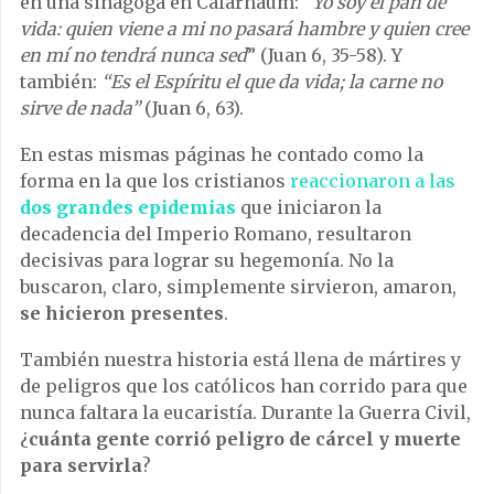
en una sinagoga en Cafarnaúm: “
Yo soy el pan de
vida: quien viene a mi no pasará hambre y quien cree
en mí no tendrá nunca sed
” (Juan 6, 35-58). Y
también:
“Es el Espíritu el que da vida; la carne no
sirve de nada”
(Juan 6, 63).
En estas mismas páginas he contado como la
forma en la que los cristianos
reaccionaron a las
dos grandes epidemias
que iniciaron la
decadencia del Imperio Romano, resultaron
decisivas para lograr su hegemonía. No la
buscaron, claro, simplemente sirvieron, amaron,
se hicieron presentes
.
También nuestra historia está llena de mártires y
de peligros que los católicos han corrido para que
nunca faltara la eucaristía. Durante la Guerra Civil,
¿
cuánta gente corrió peligro de cárcel y muerte
para servirla
?