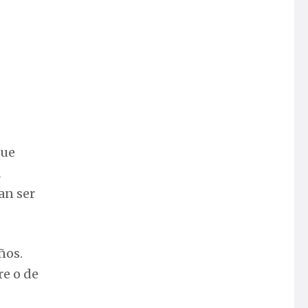
que
a
an ser
ños.
re o de