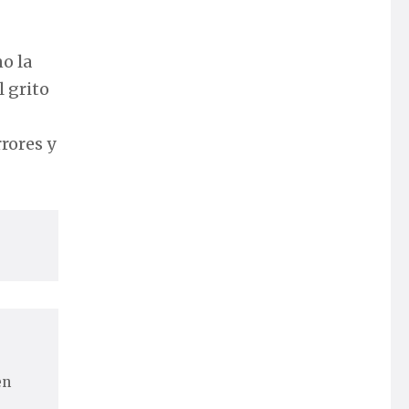
o la
 grito
rores y
en