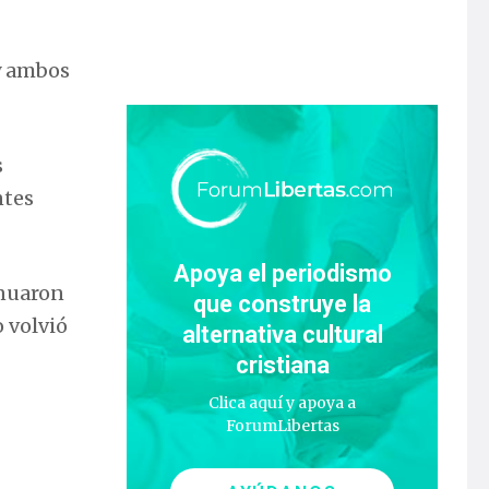
 y ambos
s
ntes
Apoya el periodismo
inuaron
que construye la
 volvió
alternativa cultural
cristiana
Clica aquí y apoya a
ForumLibertas