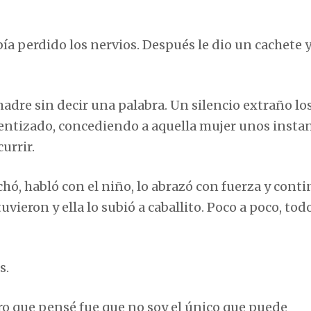
bía perdido los nervios. Después le dio un cachete
adre sin decir una palabra. Un silencio extraño lo
alentizado, concediendo a aquella mujer unos insta
urrir.
chó, habló con el niño, lo abrazó con fuerza y cont
eron y ella lo subió a caballito. Poco a poco, todo
s.
ro que pensé fue que no soy el único que puede