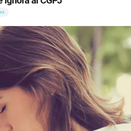
 ignora al CGPJ
des