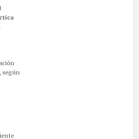
l
ctica
e
sación
o, según
ciente