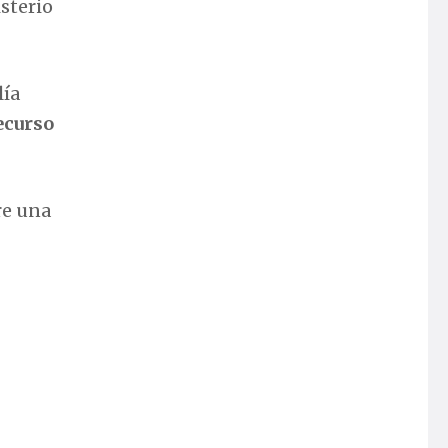
sterio
lía
ecurso
re una