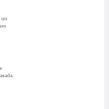
a un
nes
ue
pasada.