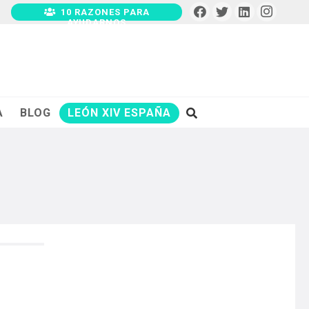
10 RAZONES PARA
AYUDARNOS
A
BLOG
LEÓN XIV ESPAÑA