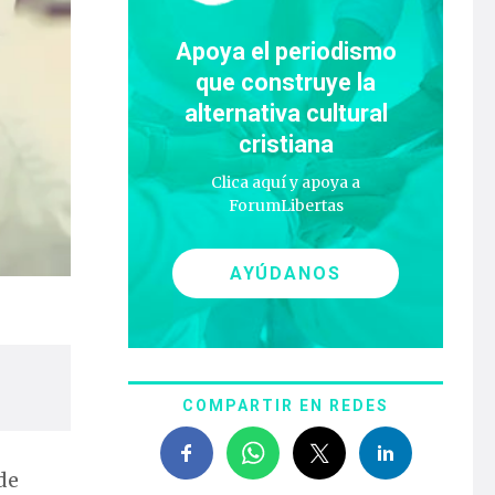
Apoya el periodismo
que construye la
alternativa cultural
cristiana
Clica aquí y apoya a
ForumLibertas
AYÚDANOS
COMPARTIR EN REDES
de