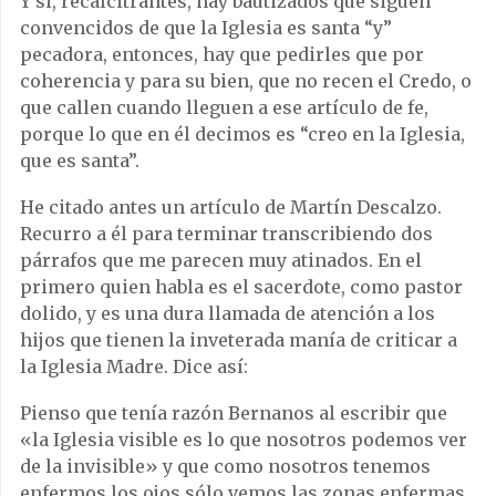
Y si, recalcitrantes, hay bautizados que siguen
convencidos de que la Iglesia es santa “y”
pecadora, entonces, hay que pedirles que por
coherencia y para su bien, que no recen el Credo, o
que callen cuando lleguen a ese artículo de fe,
porque lo que en él decimos es “creo en la Iglesia,
que es santa”.
He citado antes un artículo de Martín Descalzo.
Recurro a él para terminar transcribiendo dos
párrafos que me parecen muy atinados. En el
primero quien habla es el sacerdote, como pastor
dolido, y es una dura llamada de atención a los
hijos que tienen la inveterada manía de criticar a
la Iglesia Madre. Dice así:
Pienso que tenía razón Bernanos al escribir que
«la Iglesia visible es lo que nosotros podemos ver
de la invisible» y que como nosotros tenemos
enfermos los ojos sólo vemos las zonas enfermas