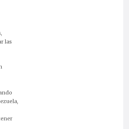
,
r las
n
uando
ezuela,
tener