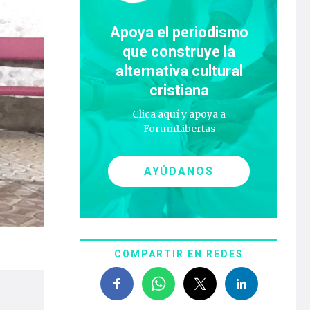
Apoya el periodismo
que construye la
alternativa cultural
cristiana
Clica aquí y apoya a
ForumLibertas
AYÚDANOS
COMPARTIR EN REDES