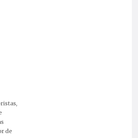
ristas,
e
as
or de