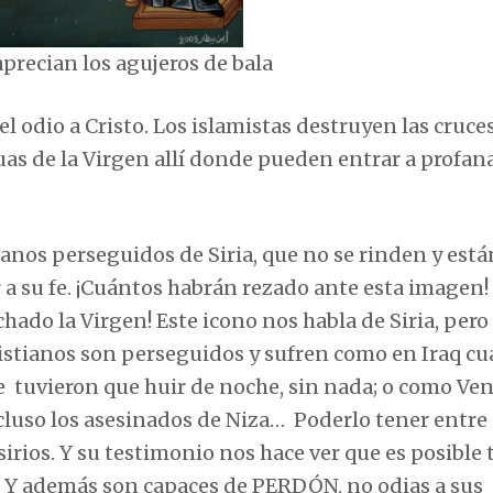
los agujeros de bala
 odio a Cristo. Los islamistas destruyen las cruces
as de la Virgen allí donde pueden entrar a profana
nos perseguidos de Siria, que no se rinden y está
 a su fe. ¡Cuántos habrán rezado ante esta imagen!
hado la Virgen! Este icono nos habla de Siria, pero
istianos son perseguidos y sufren como en Iraq c
e tuvieron que huir de noche, sin nada; o como Ven
ncluso los asesinados de Niza… Poderlo tener entre
rios. Y su testimonio nos hace ver que es posible 
. Y además son capaces de PERDÓN, no odias a sus