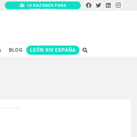
10 RAZONES PARA
AYUDARNOS
A
BLOG
LEÓN XIV ESPAÑA