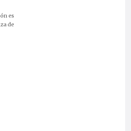
dón es
nza de