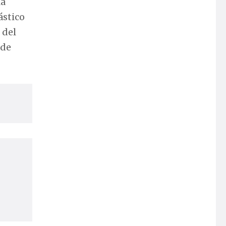
la
ástico
 del
 de