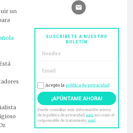
tuir un
para
n
SUSCRÍBETE A NUESTRO
añola
BOLETÍN
Está
ntadores
Acepto la
política de privacidad
ialista
Puede consultar más información acerca
igioso
de la política de privacidad
aquí
así como el
responsable de tratamiento
aquí
.
Dr.