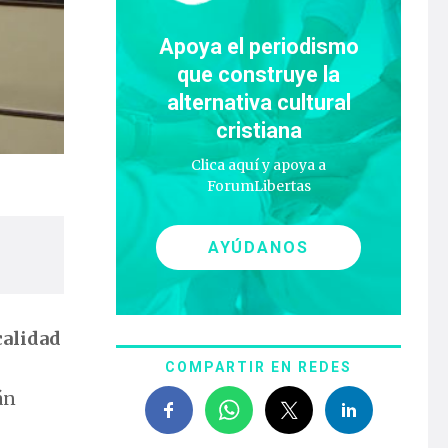
Apoya el periodismo
que construye la
alternativa cultural
cristiana
Clica aquí y apoya a
ForumLibertas
AYÚDANOS
calidad
COMPARTIR EN REDES
án