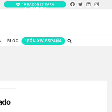
10 RAZONES PARA
AYUDARNOS
A
BLOG
LEÓN XIV ESPAÑA
tado