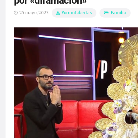
por «difamación»
25 mayo, 2023
Familia
ForumLibertas