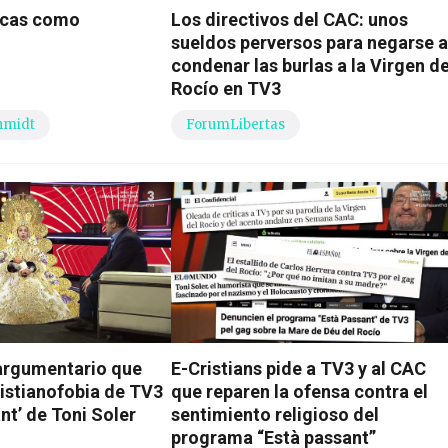
acas como
Los directivos del CAC: unos
sueldos perversos para negarse 
condenar las burlas a la Virgen de
Rocío en TV3
hmidt
ForumLibertas
argumentario que
E-Cristians pide a TV3 y al CAC
ristianofobia de TV3
que reparen la ofensa contra el
nt’ de Toni Soler
sentimiento religioso del
programa “Està passant”