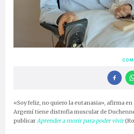
COM
«Soy feliz, no quiero la eutanasia», afirma e
Argemí tiene distrofia muscular de Duchenn
publicar
Aprender a morir para poder vivir
(Ro