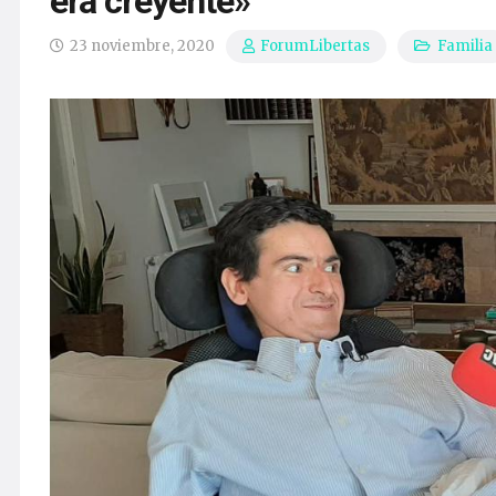
era creyente»
23 noviembre, 2020
Familia
ForumLibertas