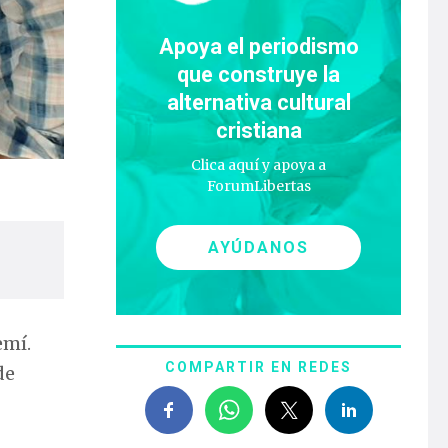
Apoya el periodismo
que construye la
alternativa cultural
cristiana
Clica aquí y apoya a
ForumLibertas
AYÚDANOS
emí.
COMPARTIR EN REDES
de