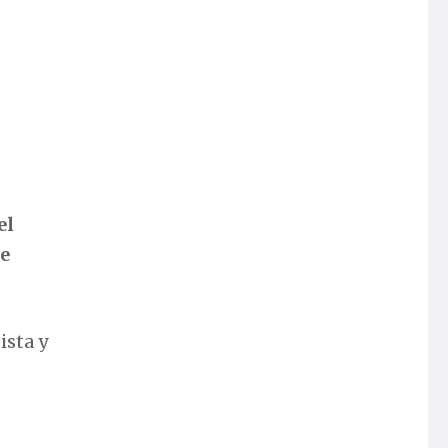
el
e
ista y