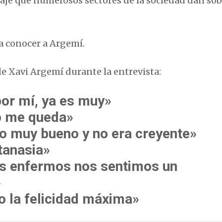
aje que numerosos sectores de la sociedad dan sob
a conocer a Argemí.
e Xavi Argemí durante la entrevista:
por mí, ya es muy»
o me queda»
o muy bueno y no era creyente»
utanasia»
os enfermos nos sentimos un
»
o la felicidad máxima»