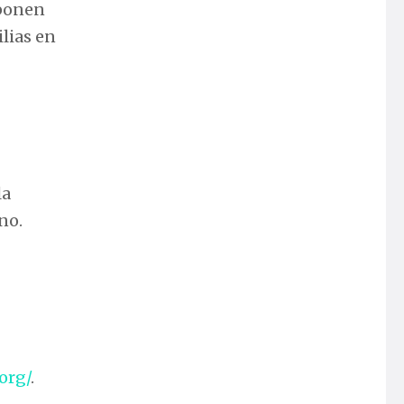
mponen
lias en
la
no.
org/
.