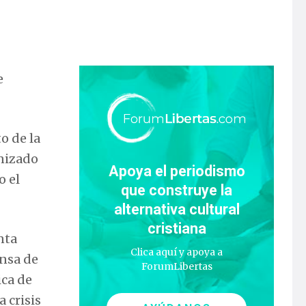
e
o de la
anizado
Apoya el periodismo
o el
que construye la
alternativa cultural
cristiana
nta
Clica aquí y apoya a
nsa de
ForumLibertas
ica de
a crisis