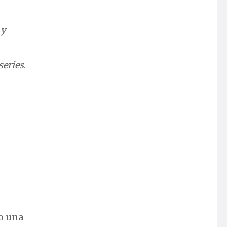
 y
series
.
no una