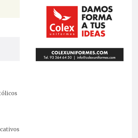
tólicos
ucativos