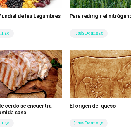
 Mundial de las Legumbres
Para redirigir el nitrógen
mingo
Jesús Domingo
de cerdo se encuentra
El origen del queso
comida sana
mingo
Jesús Domingo