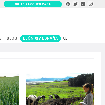
10 RAZONES PARA
AYUDARNOS
A
BLOG
LEÓN XIV ESPAÑA