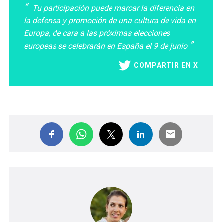
Tu participación puede marcar la diferencia en
la defensa y promoción de una cultura de vida en
Europa, de cara a las próximas elecciones
europeas se celebrarán en España el 9 de junio
COMPARTIR EN X