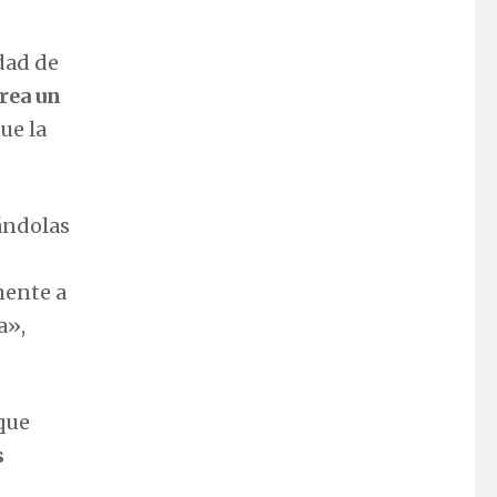
dad de
rea un
gue la
ándolas
mente a
a»,
 que
s