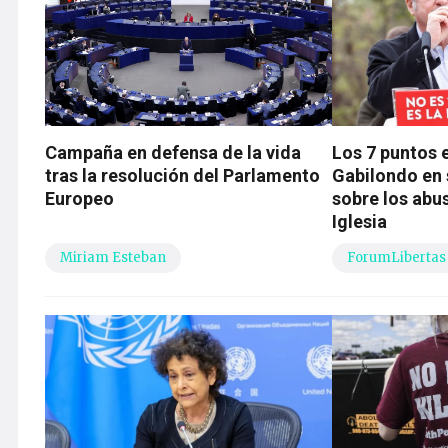
Campaña en defensa de la vida
Los 7 puntos e
tras la resolución del Parlamento
Gabilondo en 
Europeo
sobre los abu
Iglesia
Miriam Esteban
ForumLibertas