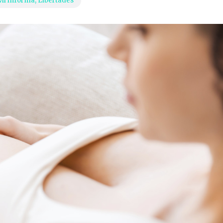
vil informa
,
Libertades