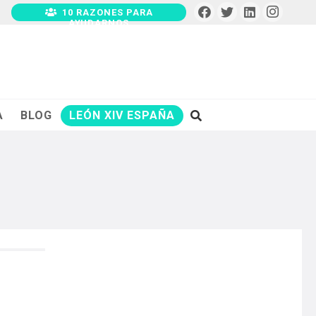
10 RAZONES PARA
AYUDARNOS
A
BLOG
LEÓN XIV ESPAÑA