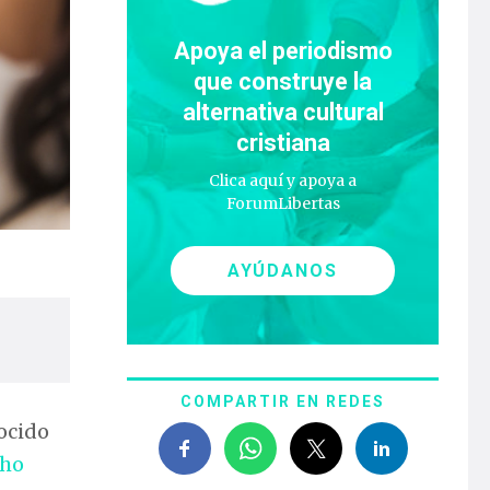
Apoya el periodismo
que construye la
alternativa cultural
cristiana
Clica aquí y apoya a
ForumLibertas
AYÚDANOS
COMPARTIR EN REDES
ocido
cho