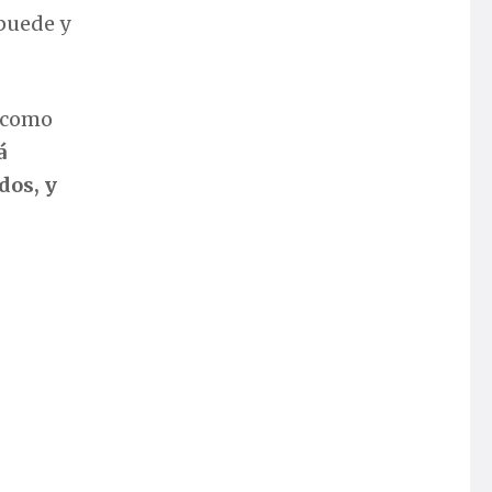
puede y
a como
á
dos, y