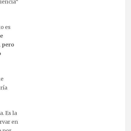
ciencia”
o es
e
 pero
o
de
ría
. Es la
ervar en
o por