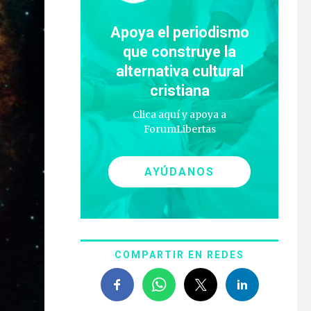
Apoya el periodismo
que construye la
alternativa cultural
cristiana
Clica aquí y apoya a
ForumLibertas
AYÚDANOS
COMPARTIR EN REDES