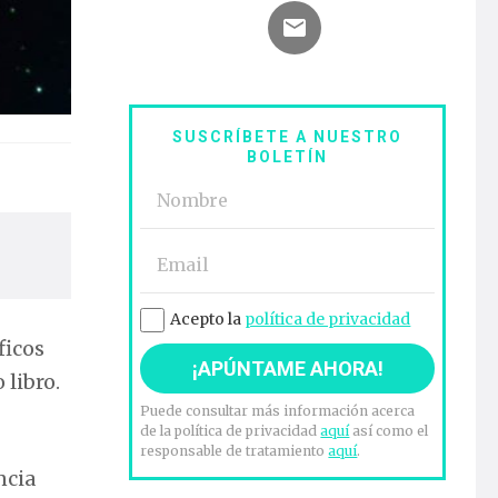
SUSCRÍBETE A NUESTRO
BOLETÍN
Acepto la
política de privacidad
ficos
 libro.
Puede consultar más información acerca
de la política de privacidad
aquí
así como el
responsable de tratamiento
aquí
.
ncia