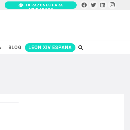
10 RAZONES PARA
AYUDARNOS
A
BLOG
LEÓN XIV ESPAÑA