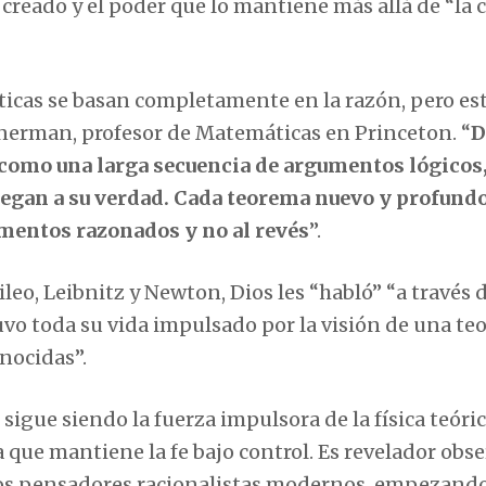
 creado y el poder que lo mantiene más allá de “la 
ticas se basan completamente en la razón, pero est
nerman, profesor de Matemáticas en Princeton. “
D
como una larga secuencia de argumentos lógicos,
llegan a su verdad. Cada teorema nuevo y profund
umentos razonados y no al revés
”.
eo, Leibnitz y Newton, Dios les “habló” “a través 
vo toda su vida impulsado por la visión de una teo
nocidas”.
sigue siendo la fuerza impulsora de la física teórica
la que mantiene la fe bajo control. Es revelador obs
e los pensadores racionalistas modernos, empezand