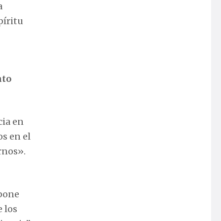
a
píritu
nto
cia en
os en el
rnos».
xpone
 los