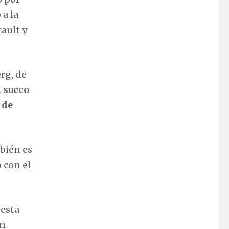
 a la
ault y
rg, de
n sueco
 de
mbién es
 con el
 esta
en