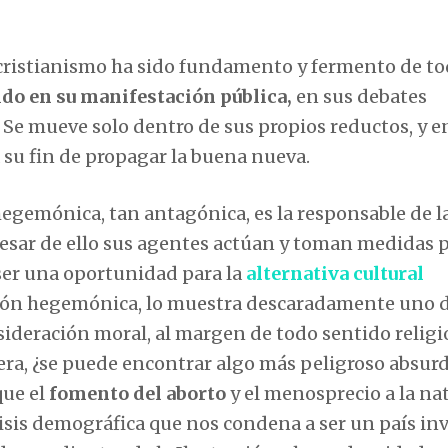
l cristianismo ha sido fundamento y fermento de t
do en su manifestación pública,
en sus debates
 Se mueve solo dentro de sus propios reductos, y e
 su fin de propagar la buena nueva.
hegemónica, tan antagónica, es la responsable de l
pesar de ello sus agentes actúan y toman medidas 
n ser una oportunidad para la
alternativa cultural
epción hegemónica, lo muestra descaradamente uno 
sideración moral, al margen de todo sentido religi
iera, ¿se puede encontrar algo más peligroso absur
que el
fomento del aborto
y el menosprecio a la na
isis demográfica que nos condena a ser un país inv