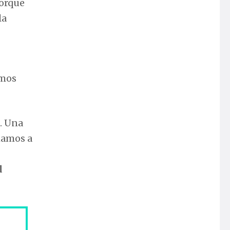
porque
la
omos
. Una
mamos a
l