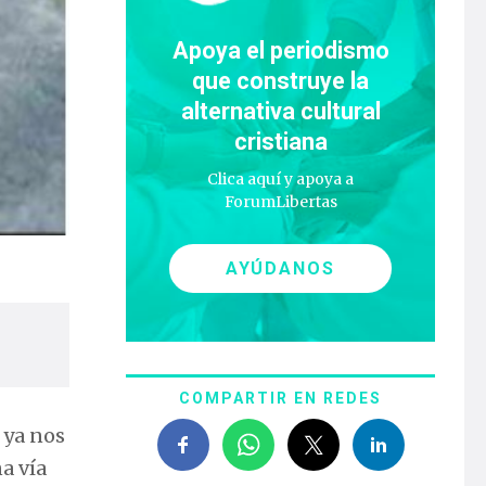
Apoya el periodismo
que construye la
alternativa cultural
cristiana
Clica aquí y apoya a
ForumLibertas
AYÚDANOS
COMPARTIR EN REDES
e ya nos
a vía