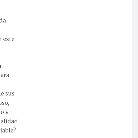
oda
n este
a
para
de sus
oso,
do y
talidad
iable?