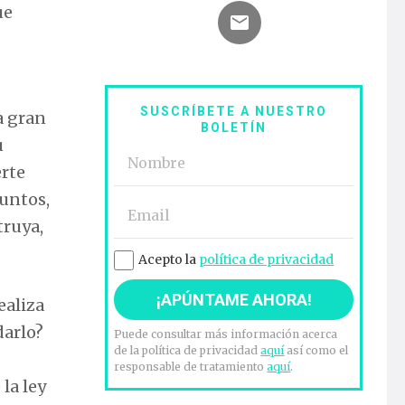
ue
SUSCRÍBETE A NUESTRO
a gran
BOLETÍN
u
rte
juntos,
truya,
Acepto la
política de privacidad
ealiza
darlo?
Puede consultar más información acerca
de la política de privacidad
aquí
así como el
responsable de tratamiento
aquí
.
la ley