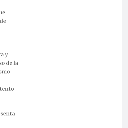
que
 de
a y
so de la
ismo
ntento
esenta