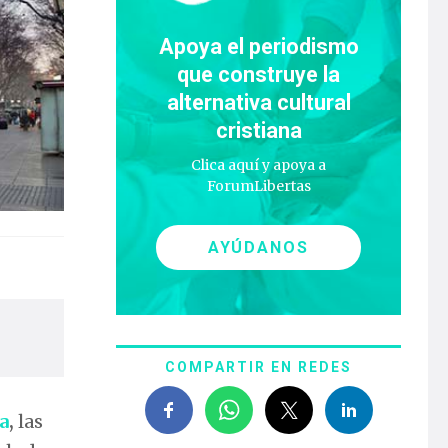
Apoya el periodismo
que construye la
alternativa cultural
cristiana
Clica aquí y apoya a
ForumLibertas
AYÚDANOS
COMPARTIR EN REDES
a
,
las