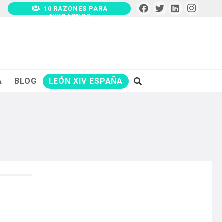
10 RAZONES PARA
AYUDARNOS
A
BLOG
LEÓN XIV ESPAÑA