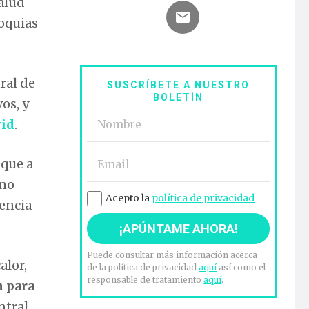
salud
roquias
ral de
SUSCRÍBETE A NUESTRO
BOLETÍN
os, y
rid
.
, que a
eno
Acepto la
política de privacidad
sencia
Puede consultar más información acerca
alor,
de la política de privacidad
aquí
así como el
responsable de tratamiento
aquí
.
n para
ntral