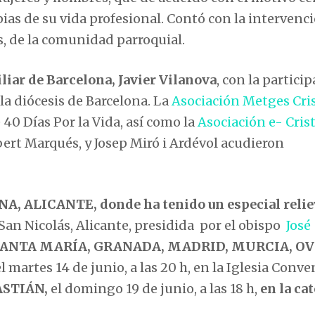
pias de su vida profesional. Contó con la intervenc
s, de la comunidad parroquial.
liar de Barcelona, Javier Vilanova
, con la partici
 la diócesis de Barcelona. La
Asociación Metges Cri
e 40 Días Por la Vida, así como la
Asociación e- Cris
ert Marqués, y Josep Miró i Ardévol acudieron
NA,
ALICANTE, donde ha tenido un especial relie
San Nicolás, Alicante, presidida por el obispo
José
SANTA MARÍA, GRANADA, MADRID, MURCIA, OV
el martes 14 de junio, a las 20 h, en la Iglesia Conv
ASTIÁN,
el domingo 19 de junio, a las 18 h,
en la ca