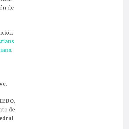
ión de
pación
stians
tians
.
ve,
IEDO,
ento de
tedral