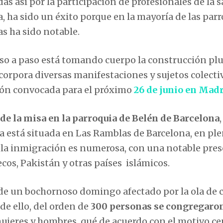
as así por la participación de profesionales de la 
da, ha sido un éxito porque en la mayoría de las par
s ha sido notable.
o a paso está tomando cuerpo la construcción plu
incorpora diversas manifestaciones y sujetos colectiv
ión convocada para el próximo
26 de junio en Mad
de la misa en la parroquia de Belén de Barcelona
uia está situada en Las Ramblas de Barcelona, en pl
de la inmigración es numerosa, con una notable pre
cos, Pakistán y otras países islámicos.
 de un bochornoso domingo afectado por la ola de c
 de ello, del orden de
300 personas se congregaro
mujeres y hombres, qué de acuerdo con el motivo ce