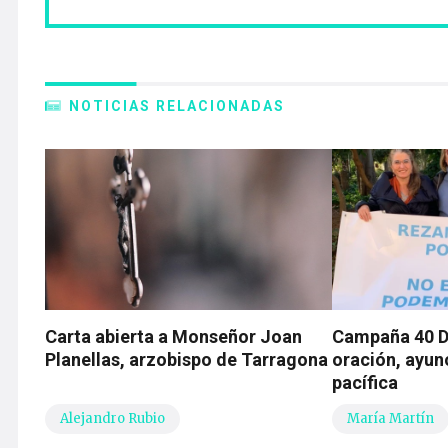
NOTICIAS RELACIONADAS
Carta abierta a Monseñor Joan
Campaña 40 Dí
Planellas, arzobispo de Tarragona
oración, ayun
pacífica
Alejandro Rubio
María Martín