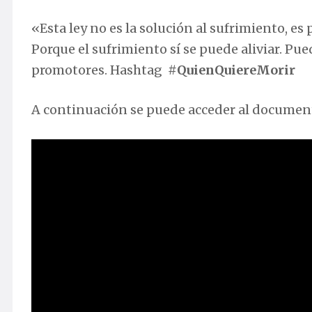
«Esta ley no es la solución al sufrimiento, es
Porque el sufrimiento sí se puede aliviar. P
promotores. Hashtag
#QuienQuiereMorir
A continuación se puede acceder al document