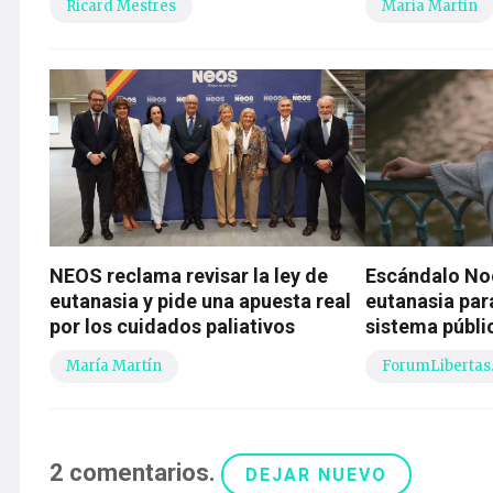
Ricard Mestres
María Martín
NEOS reclama revisar la ley de
Escándalo Noe
eutanasia y pide una apuesta real
eutanasia para
por los cuidados paliativos
sistema públi
María Martín
ForumLibertas
2
comentarios
.
DEJAR NUEVO