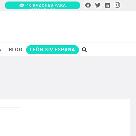
10 RAZONES PARA
AYUDARNOS
A
BLOG
LEÓN XIV ESPAÑA