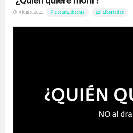
‘¿Quién quiere morir?’
9 junio, 2021
Libertades
ForumLibertas