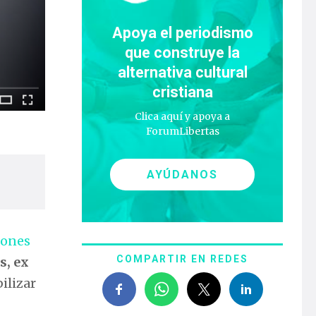
Apoya el periodismo
que construye la
alternativa cultural
cristiana
Clica aquí y apoya a
ForumLibertas
AYÚDANOS
iones
COMPARTIR EN REDES
s, ex
ilizar