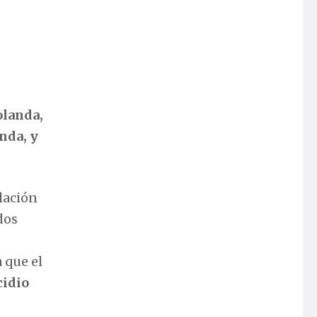
olanda,
nda, y
ulación
dos
 que el
cidio