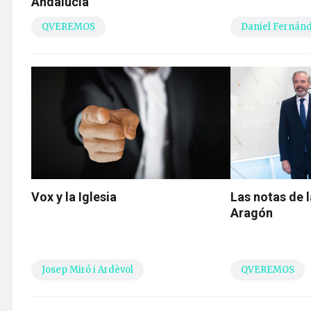
Andalucía
QVEREMOS
Daniel Fernán
Vox y la Iglesia
Las notas de 
Aragón
Josep Miró i Ardèvol
QVEREMOS