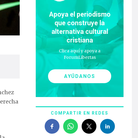
Apoya el periodismo
que construye la
alternativa cultural
cristiana
Clica aquí y apoya a
ForumLibertas
AYÚDANOS
ánchez
derecha
COMPARTIR EN REDES
la