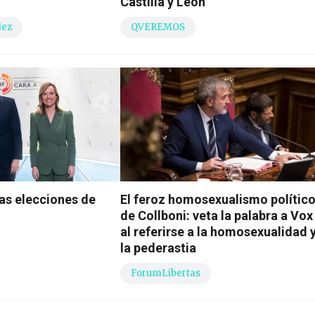
Castilla y León
dez
QVEREMOS
las elecciones de
El feroz homosexualismo polític
de Collboni: veta la palabra a Vox
al referirse a la homosexualidad 
la pederastia
ForumLibertas