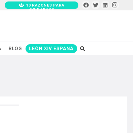
10 RAZONES PARA
AYUDARNOS
A
BLOG
LEÓN XIV ESPAÑA