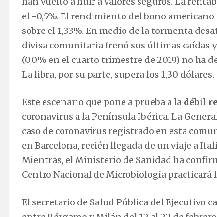
han vuelto a huir a valores seguros. La renta
el -0,5%. El rendimiento del bono americano a
sobre el 1,33%. En medio de la tormenta desat
divisa comunitaria frenó sus últimas caídas y 
(0,0% en el cuarto trimestre de 2019) no ha d
La libra, por su parte, supera los 1,30 dólares.
Este escenario que pone a prueba a la
débil 
coronavirus a la Península Ibérica. La Gener
caso de coronavirus registrado en esta comuni
en Barcelona, recién llegada de un viaje a Ital
Mientras, el Ministerio de Sanidad ha confirma
Centro Nacional de Microbiología practicará 
El secretario de Salud Pública del Ejecutivo c
entre Bérgamo y Milán del 12 al 22 de febrero