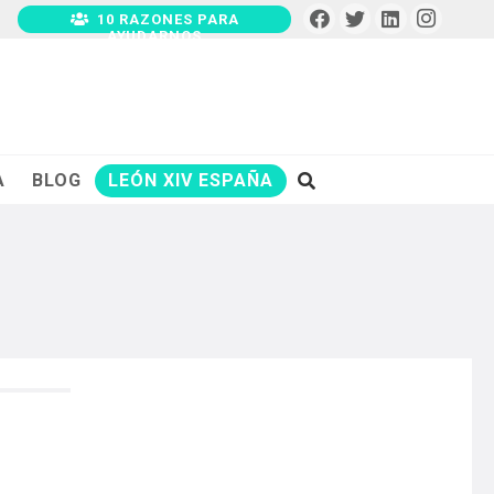
10 RAZONES PARA
AYUDARNOS
A
BLOG
LEÓN XIV ESPAÑA