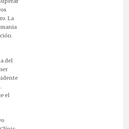
 superar
cos
ro. La
lemania
ción.
a del
imer
sidente
.
e el
vo
Clínic