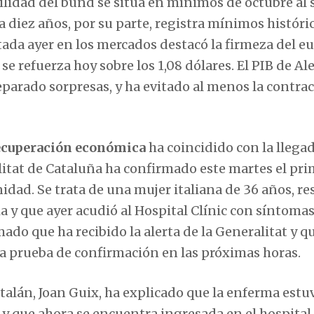
bilidad del bund se sitúa en mínimos de octubre al
 diez años, por su parte, registra mínimos históri
ada ayer en los mercados destacó la firmeza del eu
se refuerza hoy sobre los 1,08 dólares. El PIB de A
eparado sorpresas, y ha evitado al menos la contrac
recuperación económica
ha coincidido con la llegad
alitat de Cataluña ha confirmado este martes el pr
dad. Se trata de una mujer italiana de 36 años, re
ia y que ayer acudió al Hospital Clínic con síntomas
do que ha recibido la alerta de la Generalitat y qu
la prueba de confirmación en las próximas horas.
atalán, Joan Guix, ha explicado que la enferma estu
 y que ahora se encuentra ingresada en el hospital 