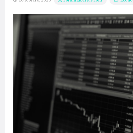
26 febrero, 2020
Econo
ForumLibertas.com