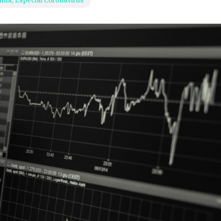
mía
,
Especial Coronavirus