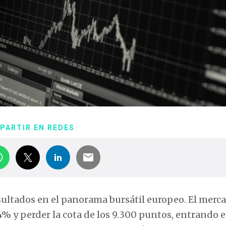
PARTIR EN REDES
esultados en el panorama bursátil europeo. El merc
4% y perder la cota de los 9.300 puntos, entrando 