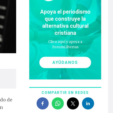
Apoya el periodismo
que construye la
alternativa cultural
cristiana
Clica aquí y apoya a
ForumLibertas
AYÚDANOS
COMPARTIR EN REDES
ado de
en