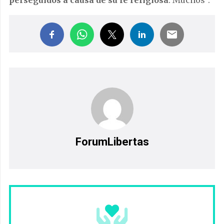
perseguidos a causa de su fe religiosa
. Muchos”.
ForumLibertas