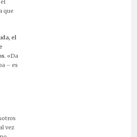
el
a que
uda, el
e
os
. «Da
pa – es
sotros
al vez
ómo