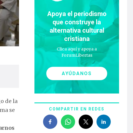
Apoya el periodismo
que construye la
alternativa cultural
cristiana
Clica aquí y apoya a
ForumLibertas
AYÚDANOS
o de la
oma se
COMPARTIR EN REDES
tarnos