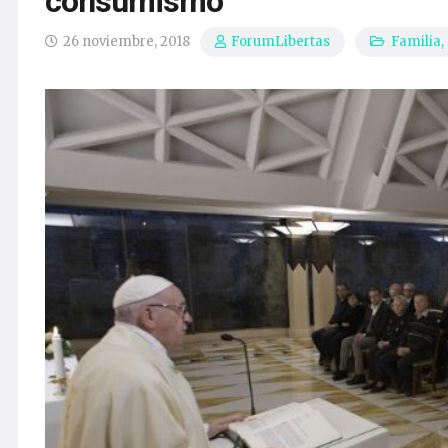
consumismo”
26 noviembre, 2018
Familia
,
ForumLibertas