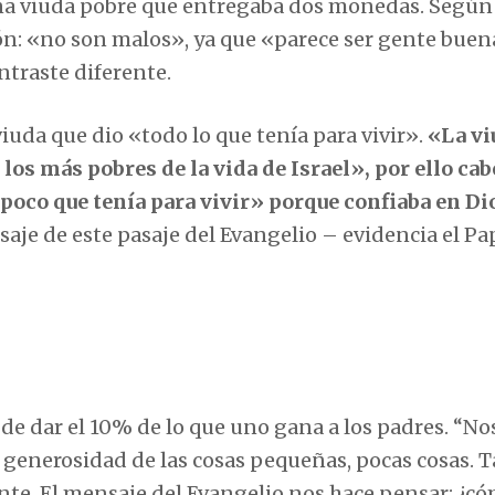
na viuda pobre que entregaba dos monedas. Según 
lón: «no son malos», ya que «parece ser gente buen
ontraste diferente.
viuda que dio «todo lo que tenía para vivir».
«La vi
los más pobres de la vida de Israel», por ello cab
 poco que tenía para vivir» porque confiaba en Di
aje de este pasaje del Evangelio – evidencia el Pa
 de dar el 10% de lo que uno gana a los padres. “No
generosidad de las cosas pequeñas, pocas cosas. T
nte. El mensaje del Evangelio nos hace pensar: ¿c