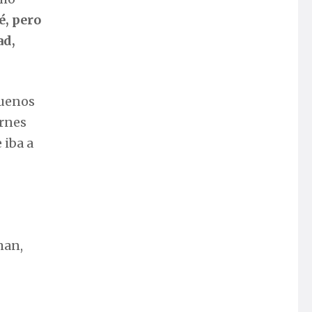
é, pero
ad,
Buenos
ernes
 iba a
man,