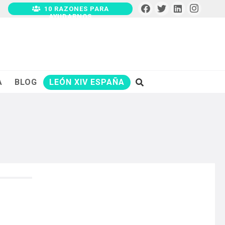
10 RAZONES PARA
AYUDARNOS
A
BLOG
LEÓN XIV ESPAÑA