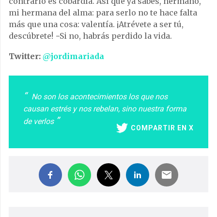
contrario es cobardía. Así que ya sabes, hermano,
mi hermana del alma: para serlo no te hace falta
más que una cosa: valentía. ¡Atrévete a ser tú,
descúbrete! −Si no, habrás perdido la vida.
Twitter:
@jordimariada
No son los acontecimientos los que nos
causan estrés y nos rebelan, sino nuestra forma
de verlos
COMPARTIR EN X