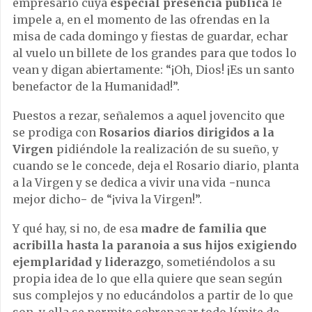
empresario cuya
especial presencia pública
le
impele a, en el momento de las ofrendas en la
misa de cada domingo y fiestas de guardar, echar
al vuelo un billete de los grandes para que todos lo
vean y digan abiertamente: “¡Oh, Dios! ¡Es un santo
benefactor de la Humanidad!”.
Puestos a rezar, señalemos a aquel jovencito que
se prodiga con
Rosarios diarios dirigidos a la
Virgen
pidiéndole la realización de su sueño, y
cuando se le concede, deja el Rosario diario, planta
a la Virgen y se dedica a vivir una vida −nunca
mejor dicho− de “¡viva la Virgen!”.
Y qué hay, si no, de esa
madre de familia que
acribilla hasta la paranoia a sus hijos exigiendo
ejemplaridad y liderazgo
, sometiéndolos a su
propia idea de lo que ella quiere que sean según
sus complejos y no educándolos a partir de lo que
son, y ella se permite sobrepasar todo límite de