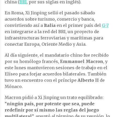
china (
BRI
, por sus siglas en inglés).
En Roma, Xi Jinping selló el pasado sábado
acuerdos sobre turismo, comercio y banca,
convirtiendo así a
Italia
en el primer país del
G-7
en integrarse a la red del BRI, un proyecto de
infraestructuras ferroviarias y marítimas para
conectar Europa, Oriente Medio y Asia.
Al día siguiente, el mandatario chino fue recibido
por su homólogo francés,
Emmanuel Macron
, y
este lunes mantuvieron sesiones de trabajo en el
Elíseo para forjar acuerdos bilaterales. También
tuvo un encuentro con el príncipe
Alberto II
de
Mónaco.
Macron pidió a Xi Jinping un trato equilibrado:
“
ningún país, por potente que sea, puede
redefinir por sí mismo las reglas del juego
multilateral
”, apuntó al término de su reunión, lo