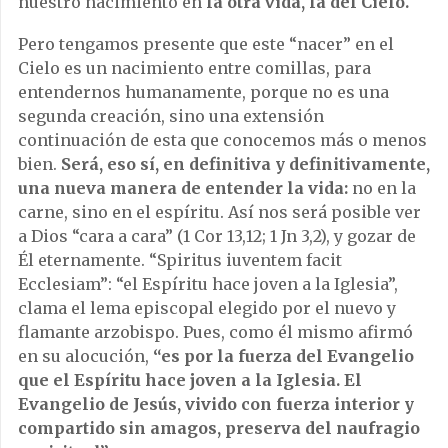
nuestro nacimiento en
la otra vida, la del Cielo.
Pero tengamos presente que este “nacer” en el
Cielo es un nacimiento entre comillas, para
entendernos humanamente, porque no es una
segunda creación, sino una extensión
continuación de esta que conocemos más o menos
bien.
Será, eso sí, en definitiva y definitivamente,
una nueva manera de entender la vida:
no en la
carne, sino en el espíritu. Así nos será posible ver
a Dios “cara a cara” (1 Cor 13,12; 1 Jn 3,2), y gozar de
Él eternamente. “Spiritus iuventem facit
Ecclesiam”: “el Espíritu hace joven a la Iglesia”,
clama el lema episcopal elegido por el nuevo y
flamante arzobispo. Pues, como él mismo afirmó
en su alocución,
“es por la fuerza del Evangelio
que el Espíritu hace joven a la Iglesia. El
Evangelio de Jesús, vivido con fuerza interior y
compartido sin amagos, preserva del naufragio