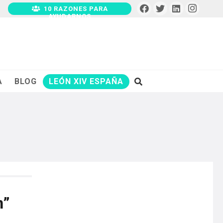
10 RAZONES PARA
AYUDARNOS
A
BLOG
LEÓN XIV ESPAÑA
n”