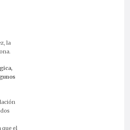
z, la
sona.
gica,
lgunos
ulación
 dos
 que el