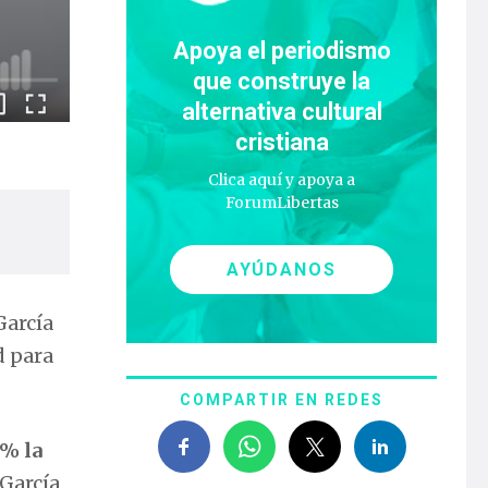
Apoya el periodismo
que construye la
alternativa cultural
cristiana
Clica aquí y apoya a
ForumLibertas
AYÚDANOS
García
d para
COMPARTIR EN REDES
 % la
García