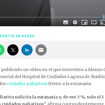
PARTIR EN REDES
publicado un vídeo en el que entrevista a
Alonso 
cosocial del Hospital de Cuidados Laguna de Madri
 los
cuidados paliativos
frente a la eutanasia.
ativa solicita la eutanasia y, de ese 3 %, solo el 1
s cuidados paliativos
”, afirma contundentemente 