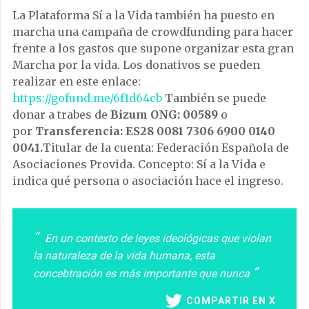
La Plataforma Sí a la Vida también ha puesto en
marcha una campaña de crowdfunding para hacer
frente a los gastos que supone organizar esta gran
Marcha por la vida. Los donativos se pueden
realizar en este enlace:
https://gofund.me/6f1d64cb
También se puede
donar a trabes de
Bizum ONG: 00589
o
por
Transferencia: ES28 0081 7306 6900 0140
0041.
Titular de la cuenta: Federación Española de
Asociaciones Provida. Concepto: Sí a la Vida e
indica qué persona o asociación hace el ingreso.
En un contexto de leyes ideológicas que violan
la naturaleza de la vida humana, esta
concebtración es más importante que nunca
COMPARTIR EN X