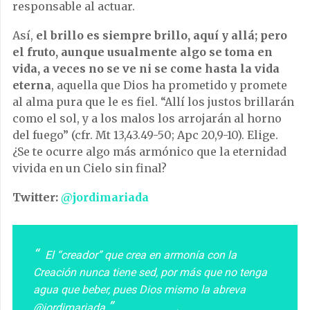
responsable al actuar.
Así,
el brillo es siempre brillo, aquí y allá; pero
el fruto, aunque usualmente algo se toma en
vida, a veces no se ve ni se come hasta la vida
eterna
, aquella que Dios ha prometido y promete
al alma pura que le es fiel. “Allí los justos brillarán
como el sol, y a los malos los arrojarán al horno
del fuego” (cfr. Mt 13,43.49-50; Apc 20,9-10). Elige.
¿Se te ocurre algo más armónico que la eternidad
vivida en un Cielo sin final?
Twitter:
@jordimariada
El “creador” que crea en armonía con la
Creación nunca tiene sed, por más que no tenga
agua que beber, pues Dios mismo la abreva
@jordimariada