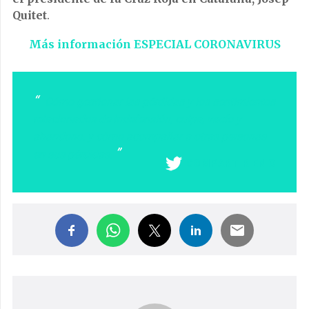
Quitet
.
Más información ESPECIAL CORONAVIRUS
Cómo gestionar las pérdidas y los sentimientos
relacionados de indefensión, culpa, vacío y
abandono, y cómo acompañar a otras personas
en sus pérdidas.
COMPARTIR EN X