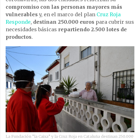
compromiso con las personas mayores más
vulnerables
y, en el marco del plan
Cruz Roja
Responde
,
destinan 250.000 euros
para cubrir sus
necesidades básicas
repartiendo 2.500 lotes de
productos
.
La Fundación ”la Caixa” y la Cruz Roja en Cataluña destinan 250.000