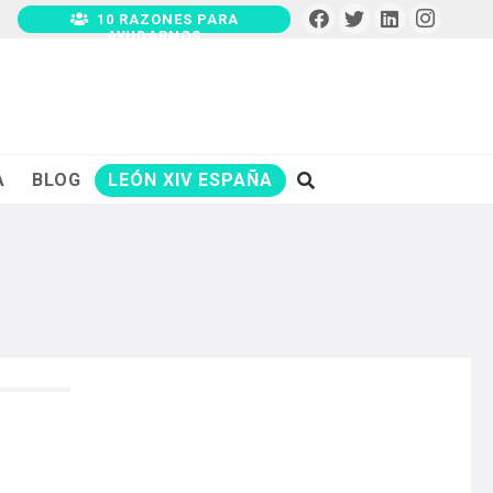
10 RAZONES PARA
AYUDARNOS
A
BLOG
LEÓN XIV ESPAÑA