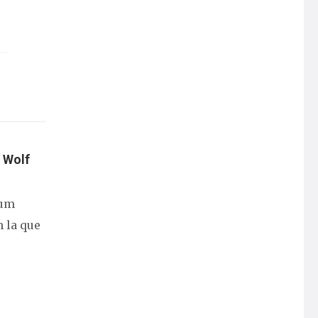
y Wolf
rum
 la que