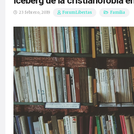
iceberg de la cristianofobia e
23 febrero, 2019
Familia
ForumLibertas