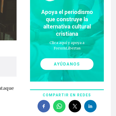
Apoya el periodismo
que construye la
alternativa cultural
cristiana
Clica aquí y apoya a
ForumLibertas
AYÚDANOS
ataque
COMPARTIR EN REDES