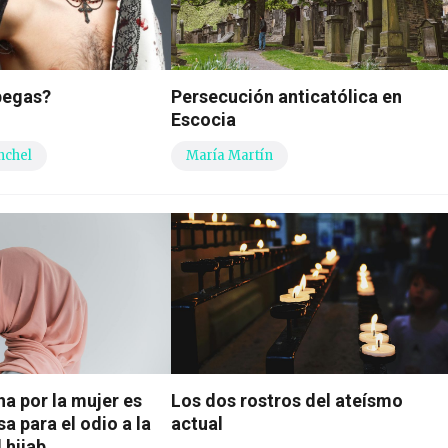
pegas?
Persecución anticatólica en
Escocia
nchel
María Martín
ha por la mujer es
Los dos rostros del ateísmo
a para el odio a la
actual
l hijab