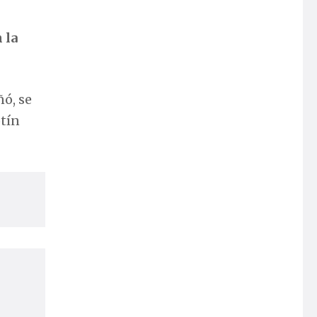
 la
ñó, se
otín