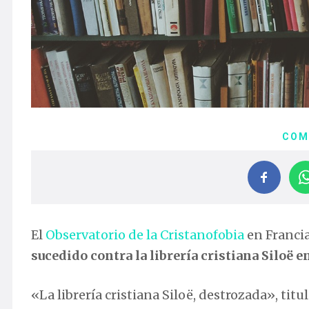
COM
El
Observatorio de la Cristanofobia
en Francia
sucedido contra la librería cristiana Siloë 
«La librería cristiana Siloë, destrozada», titu