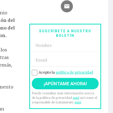
onio
ión del
ano del
SUSCRÍBETE A NUESTRO
on.
BOLETÍN
 los
tras
demás,
Acepto la
política de privacidad
omento
Puede consultar más información acerca
de la política de privacidad
aquí
así como el
responsable de tratamiento
aquí
.
an