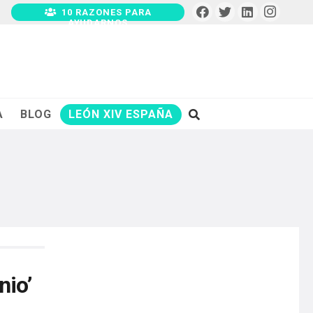
10 RAZONES PARA
AYUDARNOS
A
BLOG
LEÓN XIV ESPAÑA
nio’