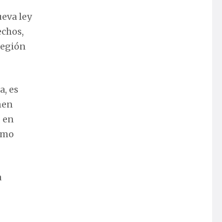
eva ley
echos,
región
a, es
nen
 en
smo
a