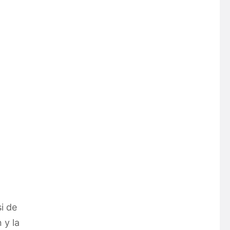
i de
 y la