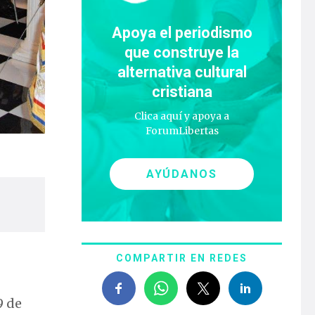
Apoya el periodismo
que construye la
alternativa cultural
cristiana
Clica aquí y apoya a
ForumLibertas
AYÚDANOS
COMPARTIR EN REDES
9 de