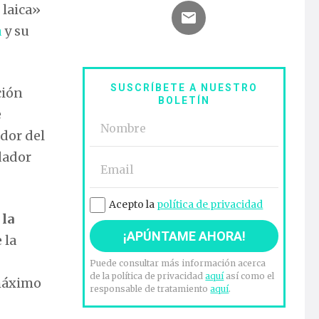
 laica»
a
y su
SUSCRÍBETE A NUESTRO
ción
BOLETÍN
e
dor del
dador
Acepto la
política de privacidad
 la
 la
Puede consultar más información acerca
de la política de privacidad
aquí
así como el
 máximo
responsable de tratamiento
aquí
.