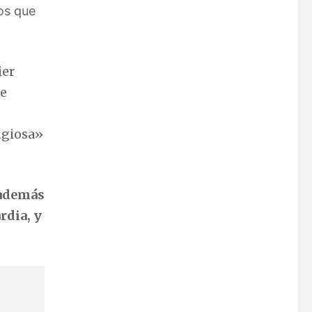
os que
ier
de
ligiosa»
además
rdia, y