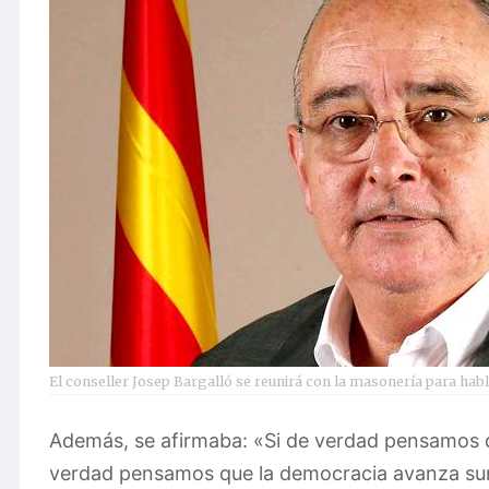
El conseller Josep Bargalló se reunirá con la masonería para habl
Además, se afirmaba: «Si de verdad pensamos que 
verdad pensamos que la democracia avanza sum