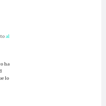
cto
al
co ha
d
ue lo