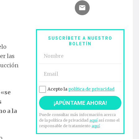
SUSCRÍBETE A NUESTRO
BOLETÍN
elo
er las
ducción
Acepto la
política de privacidad
 «
se
s
o a la
Puede consultar más información acerca
de la política de privacidad
aquí
así como el
responsable de tratamiento
aquí
.
o