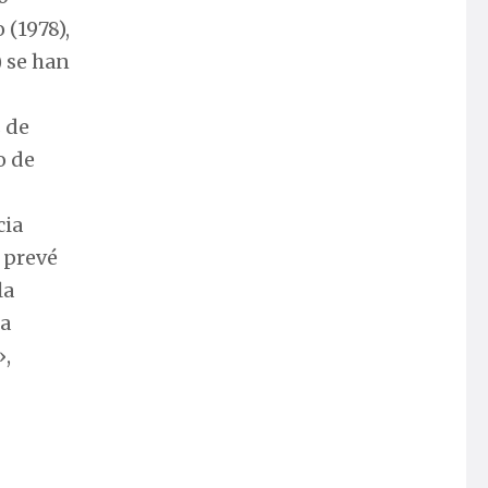
 (1978),
) se han
 de
o de
cia
e prevé
la
la
»,