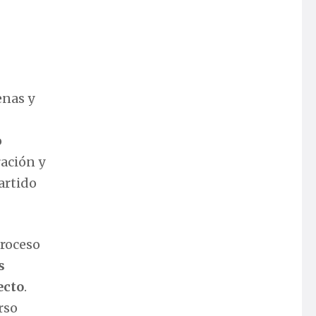
enas y
o
ación y
artido
proceso
s
ecto
.
rso