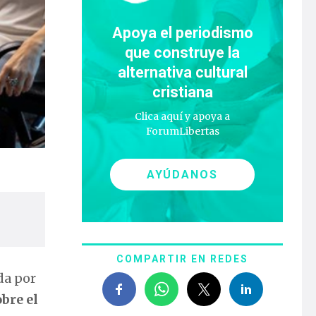
Apoya el periodismo
que construye la
alternativa cultural
cristiana
Clica aquí y apoya a
ForumLibertas
AYÚDANOS
COMPARTIR EN REDES
da por
bre el