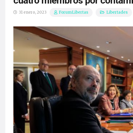
cuatro miembros por contam
31 enero, 2023
Libertades
ForumLibertas