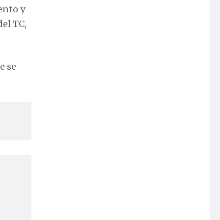
ento y
el TC,
e se