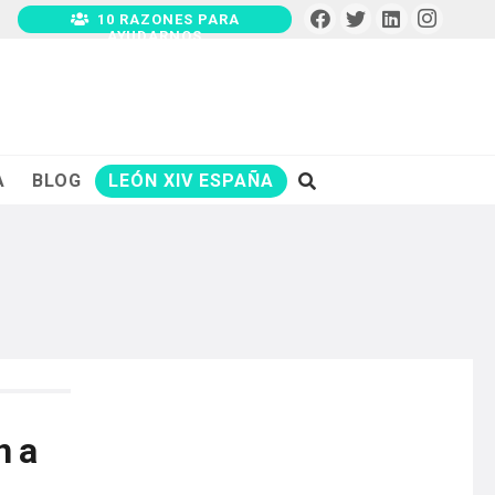
10 RAZONES PARA
AYUDARNOS
A
BLOG
LEÓN XIV ESPAÑA
n a