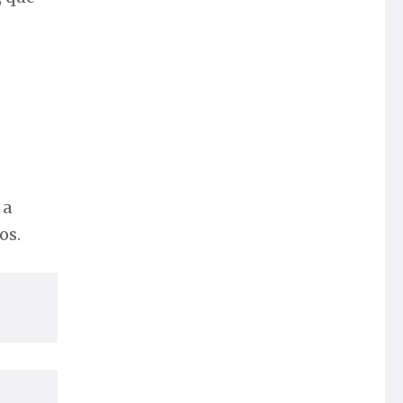
 a
os.