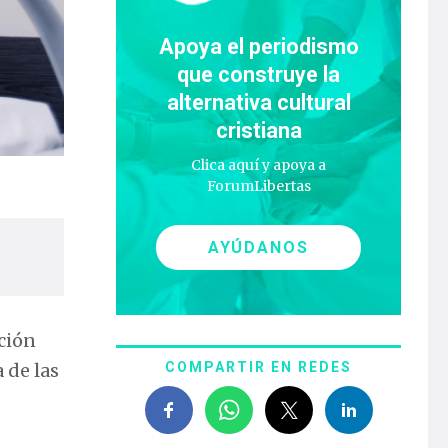
Apoya el periodismo
que construye la
alternativa cultural
cristiana
Clica aquí y apoya a
ForumLibertas
AYÚDANOS
ción
 de las
COMPARTIR EN REDES