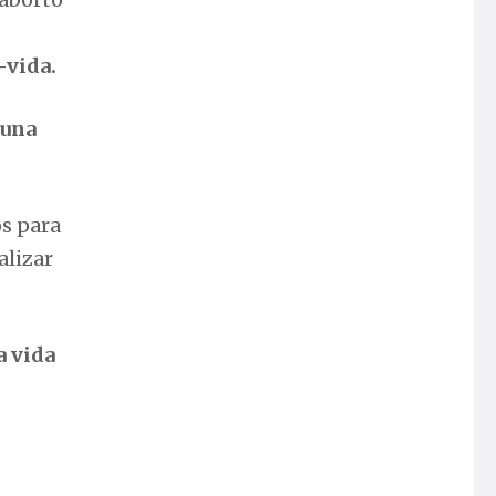
-vida.
 una
os para
alizar
a vida