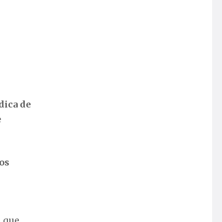
dica de
e
los
, que