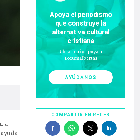
Apoya el periodismo
que construye la
alternativa cultural
cristiana
Clica aquí y apoya a
ForumLibertas
AYÚDANOS
COMPARTIR EN REDES
r a
 ayuda,