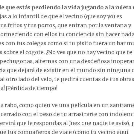
de que estás perdiendo la vida jugando a la ruleta 
s a lo infantil de que el vecino (que soy yo) es
s fritos y tus porros, que entran por la ventana y
dormeciendo con ellos tu conciencia sin hacer nad
as con tus colegas como si tu pisito fuera un bar mu
 sobre el cogote. ¿No ves que no hay vecino que te
 pechugonas, alternas con una desdeñosa inopera
ncia que dejará de existir en el mundo sin ninguna 
al otro lado del velo, te pedirá cuentas de tus obra
ia! ¡Pérdida de tiempo!
 a rabo, como quien ve una película en un santiam
 cerrado con el peso de tu arrastrarte con indolenc
ervirá que le respondas al Juez que nadie te avisó,
ue tus compañeros de viaje (como tu vecino aquí