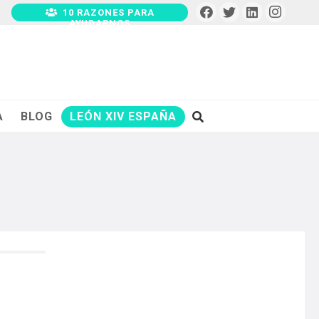
10 RAZONES PARA
AYUDARNOS
A
BLOG
LEÓN XIV ESPAÑA