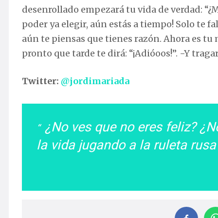
desenrollado empezará tu vida de verdad: “¿Mus
poder ya elegir, aún estás a tiempo! Solo te fa
aún te piensas que tienes razón. Ahora es tu 
pronto que tarde te dirá: “¡Adióoos!”. −Y tra
Twitter:
@jordimariada
¿No ves que no eres feliz? ¿N
la vida jugando a la ruleta ru