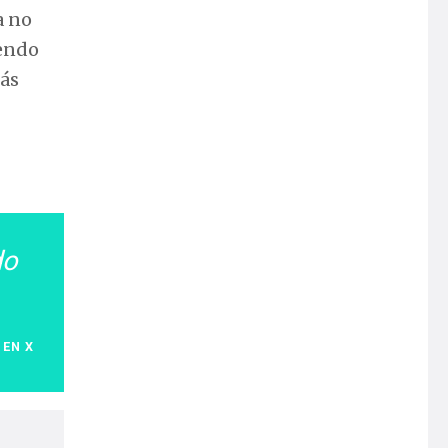
a no
iendo
más
do
 EN X