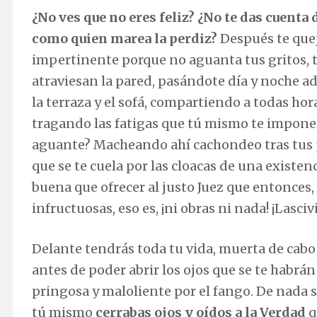
¿No ves que no eres feliz? ¿No te das cuenta 
como quien marea la perdiz?
Después te queja
impertinente porque no aguanta tus gritos, tu
atraviesan la pared, pasándote día y noche a
la terraza y el sofá, compartiendo a todas hor
tragando las fatigas que tú mismo te impones
aguante? Macheando ahí cachondeo tras tus
que se te cuela por las cloacas de una existe
buena que ofrecer al justo Juez que entonces, 
infructuosas, eso es, ¡ni obras ni nada! ¡Lasciv
Delante tendrás toda tu vida, muerta de cabo
antes de poder abrir los ojos que se te habrán
pringosa y maloliente por el fango. De nada s
tú mismo
cerrabas ojos y oídos a la Verdad
q