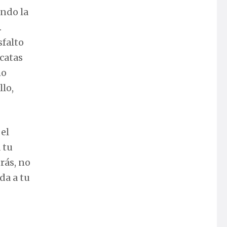
ando la
.
sfalto
rcatas
mo
llo,
 el
 tu
rás, no
da a tu