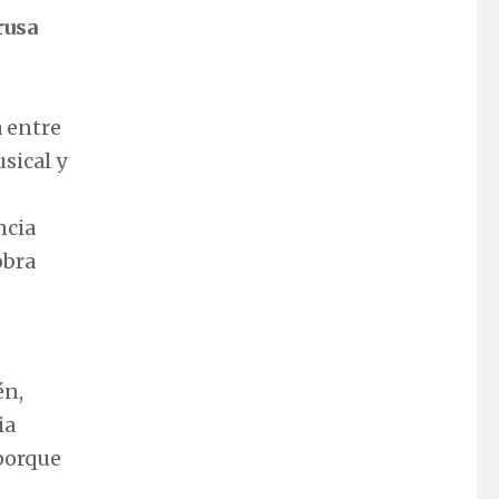
rusa
a entre
sical y
ncia
obra
s
én,
ia
 porque