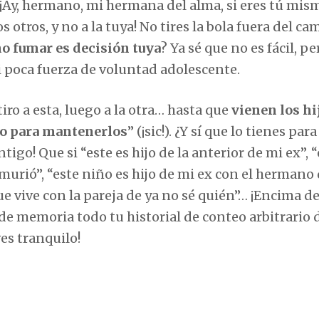
¡Ay, hermano, mi hermana del alma, si eres tú mis
 otros, y no a la tuya! No tires la bola fuera del ca
o fumar es decisión tuya
? Ya sé que no es fácil, pe
 poca fuerza de voluntad adolescente.
ro a esta, luego a la otra… hasta que
vienen los hi
ro para mantenerlos
” (¡sic!). ¿Y sí que lo tienes para
igo! Que si “este es hijo de la anterior de mi ex”, “
murió”, “este niño es hijo de mi ex con el hermano 
 vive con la pareja de ya no sé quién”… ¡Encima de
de memoria todo tu historial de conteo arbitrario 
ves tranquilo!