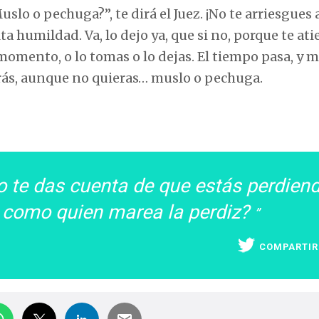
lo o pechuga?”, te dirá el Juez. ¡No te arriesgues 
lta humildad. Va, lo dejo ya, que si no, porque te at
momento, o lo tomas o lo dejas. El tiempo pasa, y 
garás, aunque no quieras… muslo o pechuga.
o te das cuenta de que estás perdien
sa como quien marea la perdiz?
COMPARTIR