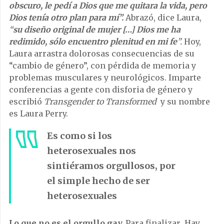
obscuro, le pedí a Dios que me quitara la vida, pero
Dios tenía otro plan para mí”.
Abrazó, dice Laura,
“
su diseño original de mujer […] Dios me ha
redimido, sólo encuentro plenitud en mi fe
”.
Hoy,
Laura arrastra dolorosas consecuencias de su
“cambio de género”, con pérdida de memoria y
problemas musculares y neurológicos. Imparte
conferencias a gente con disforia de género y
escribió
Transgender to Transformed
y su nombre
es Laura Perry.
Es como si los
heterosexuales nos
sintiéramos orgullosos, por
el simple hecho de ser
heterosexuales
Lo que no es el orgullo gay.
Para finalizar
.
Hay