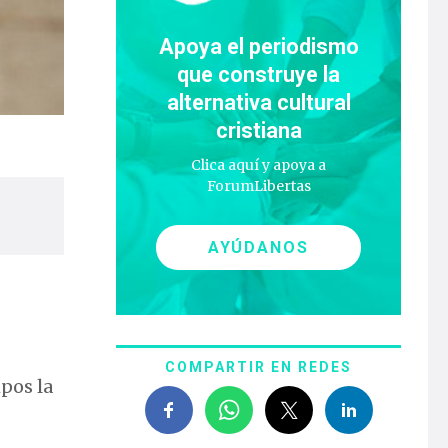
Apoya el periodismo
que construye la
alternativa cultural
cristiana
Clica aquí y apoya a
ForumLibertas
AYÚDANOS
COMPARTIR EN REDES
pos la