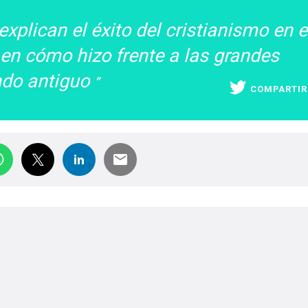
xplican el éxito del cristianismo en e
en cómo hizo frente a las grandes
ndo antiguo
COMPARTIR