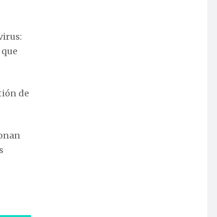
virus:
s que
tión de
ionan
s