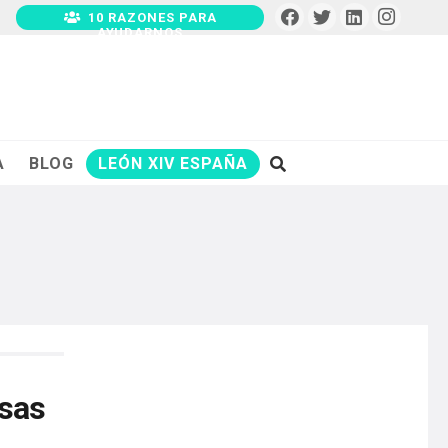
10 RAZONES PARA
AYUDARNOS
A
BLOG
LEÓN XIV ESPAÑA
isas