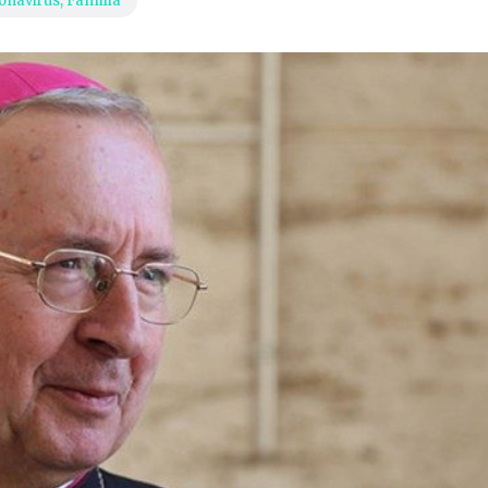
onavirus
,
Familia