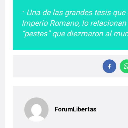
Una de las grandes tesis que e
Imperio Romano, lo relacionan 
“pestes” que diezmaron al mu
ForumLibertas